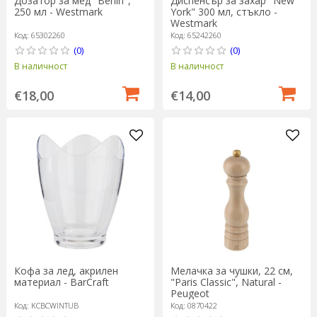
Дозатор за мед "Berlin",
Диспенсър за захар "New
250 мл - Westmark
York" 300 мл, стъкло -
Westmark
Код: 65302260
Код: 65242260
(0)
(0)
В наличност
В наличност
€18,00
€14,00
Кофа за лед, акрилен
Мелачка за чушки, 22 см,
материал - BarCraft
"Paris Classic", Natural -
Peugeot
Код: KCBCWINTUB
Код: 0870422