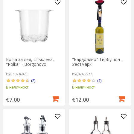
Кофа за лед, стъклена,
"Бардолино" Тирбушон -
"Polka" - Borgonovo
Уестмарк
Код: 13216020
Код: 60272270
(2)
(1)
В наличност
В наличност
€7,00
€12,00