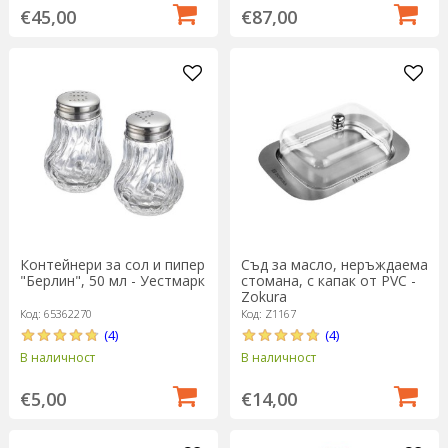
€45,00
€87,00
Съд за масло, неръждаема
Контейнери за сол и пипер
стомана, с капак от PVC -
"Берлин", 50 мл - Уестмарк
Zokura
Код: Z1167
Код: 65362270
(4)
(4)
В наличност
В наличност
€14,00
€5,00