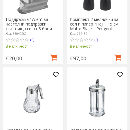
Поддръжка "Wien" за
Комплект 2 мелнички за
настолни подправки,
сол и пипер "Fidji", 15 см,
състояща се от 3 броя -
Matte Black - Peugeot
Westmark
Код: 65042260
Код: 217132
(0)
(0)
В наличност
В наличност
€20,00
€97,00