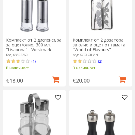
Комплект от 2 диспенсъра
Комплект от 2 дозатора
за оцет/олио, 300 мл,
за олио и оцет от гамата
"Lisabona" - Westmark
"World of Flavours" -
Kitchen Craft
Код: 63392260
Код: KCGLOILVIN
(1)
(2)
В наличност
В наличност
€18,00
€20,00