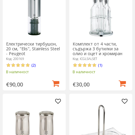
Електрически тирбушон,
Комплект от 4 части,
20 см, "Elis", Stainless Steel
съдържа 3 бутилки за
- Peugeot
олио и оцет и хромиран
държач – произведен от
Код: 200169
Код: ICGLSALSET
Kitchen Craft
(2)
(1)
В наличност
В наличност
€90,00
€30,00