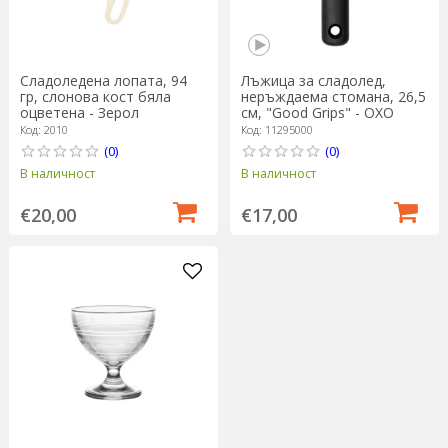
Сладоледена лопата, 94
Лъжица за сладолед,
гр, слонова кост бяла
неръждаема стомана, 26,5
оцветена - Зерол
см, "Good Grips" - OXO
Код: 2010
Код: 11295000
(0)
(0)
В наличност
В наличност
€20,00
€17,00