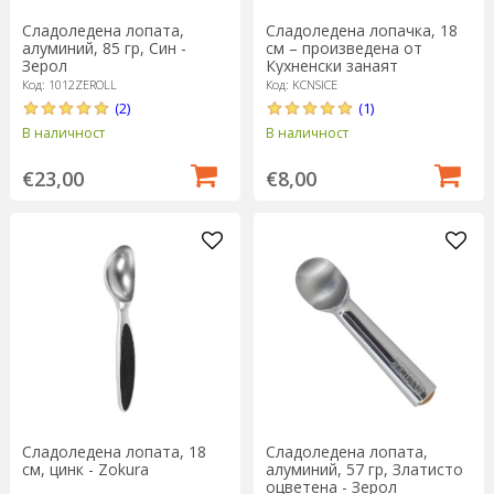
Сладоледена лопата,
Сладоледена лопачка, 18
алуминий, 85 гр, Син -
см – произведена от
Зерол
Кухненски занаят
Код: 1012ZEROLL
Код: KCNSICE
(2)
(1)
В наличност
В наличност
€23,00
€8,00
Сладоледена лопата, 18
Сладоледена лопата,
см, цинк - Zokura
алуминий, 57 гр, Златисто
оцветена - Зерол