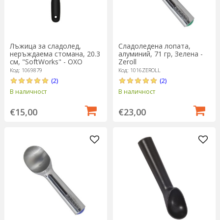
Лъжица за сладолед,
Сладоледена лопата,
неръждаема стомана, 20.3
алуминий, 71 гр, Зелена -
см, "SoftWorks" - OXO
Zeroll
Код: 1069879
Код: 1016ZEROLL
(2)
(2)
В наличност
В наличност
€15,00
€23,00