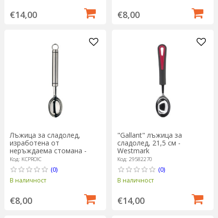
€14,00
€8,00
Лъжица за сладолед,
"Gallant" лъжица за
изработена от
сладолед, 21,5 см -
неръждаема стомана -
Westmark
Kitchen Craft
Код: KCPROIC
Код: 29582270
(0)
(0)
В наличност
В наличност
€8,00
€14,00