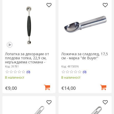
Лопатка за декорации от
Ложичка за сладолед, 17,5
плодова топка, 22,9 см,
см - марка "de Buyer"
неръждаема стомана -
OXO
Код: 39781
Код: 481500N
(0)
(0)
В наличност
В наличност
€9,00
€14,00