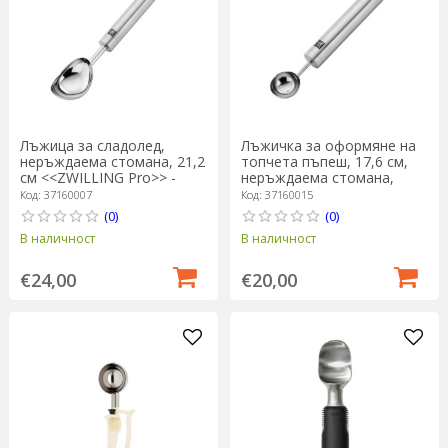
Лъжица за сладолед,
Лъжичка за оформяне на
неръждаема стомана, 21,2
топчета пъпеш, 17,6 см,
см <<ZWILLING Pro>> -
неръждаема стомана,
Zwilling
"ZWILLING Pro" - Zwilling
Код: 37160007
Код: 37160015
(0)
(0)
В наличност
В наличност
€24,00
€20,00