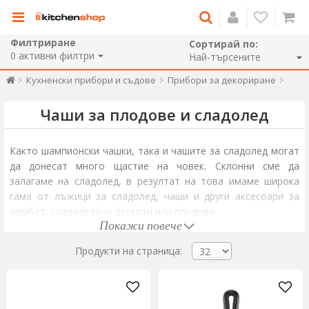
Филтриране
Сортирай по:
0
активни филтри
Кухненски прибори и съдове
Прибори за декориране
Чаши за плодове и сладолед
Както шампионски чашки, така и чашите за сладолед могат
да донесат много щастие на човек. Склонни сме да
залагаме на сладолед, в резултат на това имаме широка
гама от лъжици за сладолед, чаши и други аксесоари за
шербет, сладоледени десерти или плодове.
Покажи повече
Сладоледените лъжички са предназначени за елегантно
рязане на сладолед на порции и сервирането му. Те могат
Продукти на страница:
да бъдат прости, подобни на дълбоки лъжици, или те могат
да бъдат снабдени с прост механизъм, който помага да се
откъсне топките за сладолед.