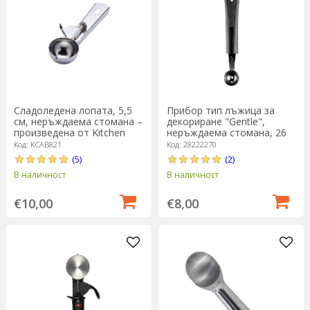
Независимо от модела, тези прибори могат да се използват
и за равномерно нарязване на тестото на порции (напр за
бисквити), за сервиране на
crumble
с плодове, кисело мляко
и пюре или за сервиране на диня по уникален и впечатляващ
начин.
Сладоледена лопата, 5,5
Прибор тип лъжица за
см, неръждаема стомана –
декориране "Gentle",
произведена от Kitchen
неръждаема стомана, 26
Craft
мм - Westmark
Код: KCAB821
Код: 28222270
(5)
(2)
В наличност
В наличност
€10,00
€8,00