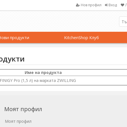
Нов профил
Вход
Нови продукти
KitchenShop Клуб
одукти
Име на продукта
NFINIGY Pro (1,5 л) на марката ZWILLING
Моят профил
Моят профил