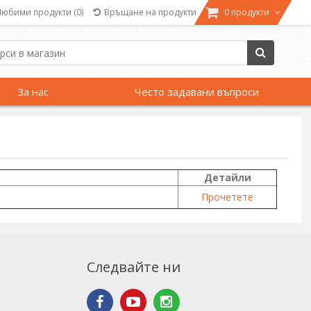
Любими продукти
(0)
Връщане на продукти
0 продукти
За нас
Често задавани въпроси
Детайли
Прочетете
Следвайте ни