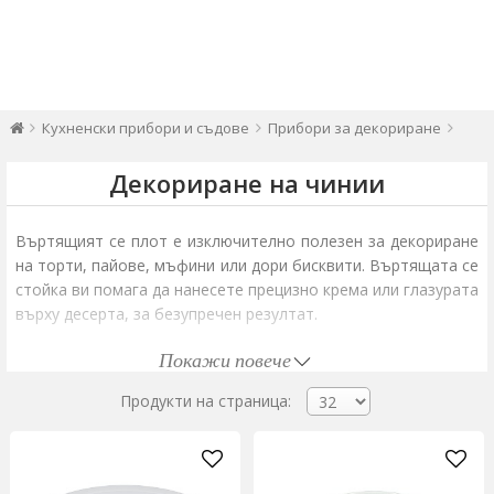
Кухненски прибори и съдове
Прибори за декориране
Декориране на чинии
Въртящият се плот е изключително полезен за декориране
на торти, пайове, мъфини или дори бисквити. Въртящата се
стойка ви помага да нанесете прецизно крема или глазурата
върху десерта, за безупречен резултат.
Покажи повече
За професионалните сладкари въртящата се чиния е
незаменима в лабораториите, стимулирайки креативността
Продукти на страница:
и уменията. Ако искате да направите перфектни глазирани
празнични торти, не забравяйте да имате такъв аксесоар в
кухнята си.