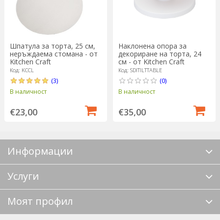
Шпатула за торта, 25 см,
Наклонена опора за
неръждаема стомана - от
декориране на торта, 24
Kitchen Craft
см - от Kitchen Craft
Код: KCCL
Код: SDITILTTABLE
(3)
(0)
В наличност
В наличност
€23,00
€35,00
Информации
Услуги
Моят профил