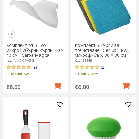
Комплект от 3 Еcо
Комплект 3 кърпи за
микрофибърни кърпи, 40 ×
почистване "Genius", PVA
40 см - Carpa Magica
микрофибър, 30 × 30 см -
Zokura
Код: MAGICPACK3
Код: Z1445
(2)
(2)
В наличност
В наличност
€8,00
€6,00