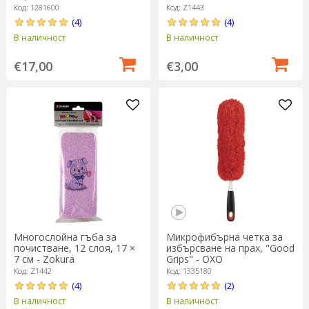
Код: 1281600
Код: Z1443
(4)
(4)
В наличност
В наличност
€17,00
€3,00
Многослойна гъба за
Микрофибърна четка за
почистване, 12 слоя, 17 ×
избърсване на прах, "Good
7 см - Zokura
Grips" - OXO
Код: Z1442
Код: 1335180
(4)
(2)
В наличност
В наличност