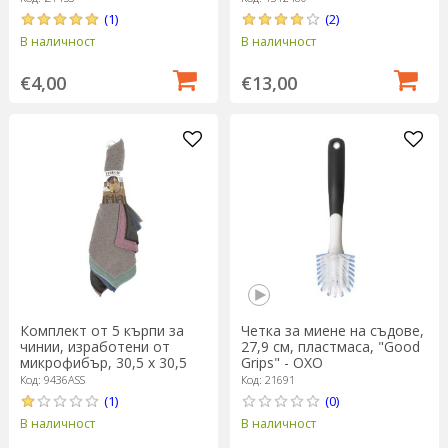
(1)
(2)
В наличност
В наличност
€4,00
€13,00
Комплект от 5 кърпи за
Четка за миене на съдове,
чинии, изработени от
27,9 см, пластмаса, "Good
микрофибър, 30,5 х 30,5
Grips" - OXO
см "Essential", Stone Blue -
Код: 9436ASS
Код: 21691
Tiseco
(1)
(0)
В наличност
В наличност