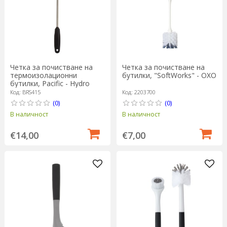
Четка за почистване на
Четка за почистване на
термоизолационни
бутилки, "SoftWorks" - OXO
бутилки, Pacific - Hydro
Flask
Код: BRS415
Код: 2203700
(0)
(0)
В наличност
В наличност
€14,00
€7,00