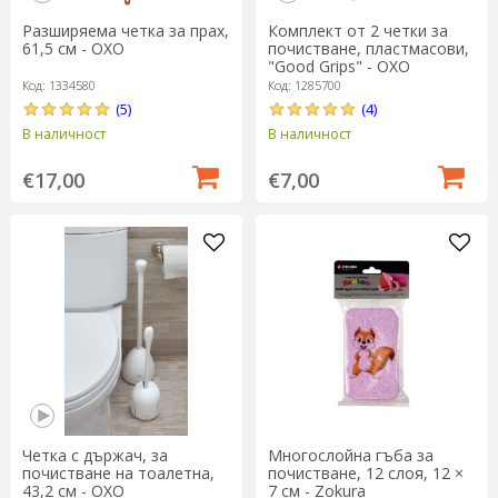
Разширяема четка за прах,
Комплект от 2 четки за
61,5 см - OXO
почистване, пластмасови,
"Good Grips" - OXO
Код: 1334580
Код: 1285700
(5)
(4)
В наличност
В наличност
€17,00
€7,00
Четка с държач, за
Многослойна гъба за
почистване на тоалетна,
почистване, 12 слоя, 12 ×
43,2 см - OXO
7 см - Zokura