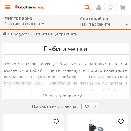
Филтриране
Сортирай по:
0
активни филтри
Продукти
Почистващи предмети
Гъби и четки
Колко специална може да бъде четката за почистване или
кухненската гъба? Е, ще се изненадате.
Когато известните
компании за кухненски прибори -
като американския
производител OXO - навлязоха на пазара на почистващи
продукти, те положиха много усилия, особено за
Покажи повече
повишаване на ефективността на продуктите, но и
комфорта на потребителя.
Продукти на страница:
Гъбата за почистване на съдове, снабдена с дозатор за
перилен препарат или многофункционалната четка са
отлични помощници в кухнята. Използвайте абразивна