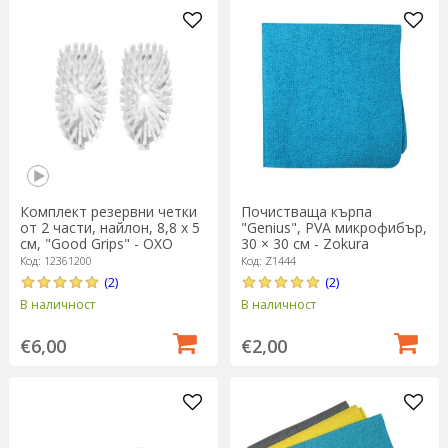
Комплект резервни четки
Почистваща кърпа
от 2 части, найлон, 8,8 x 5
"Genius", PVA микрофибър,
см, "Good Grips" - OXO
30 × 30 см - Zokura
Код: 12361200
Код: Z1444
(2)
(2)
В наличност
В наличност
€6,00
€2,00