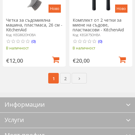
Ново
Ново
Четка за съдомиялна
Комплект от 2 четки за
машина, пластмаса, 26 см -
миене на съдове,
KitchenAid
пластмасови - KitchenAid
Код: KEG882OHOBA
Код: KEG875OHBA
(0)
(0)
В наличност
В наличност
€12,00
€20,00
1
2
Информации
Услуги