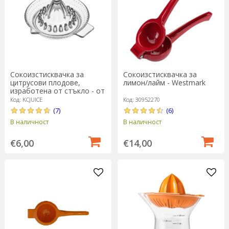
Сокоизстисквачка за
Сокоизстисквачка за
цитрусови плодове,
лимон/лайм - Westmark
изработена от стъкло - от
Kitchen Craft
Код: KCJUICE
Код: 30952270
(7)
(6)
В наличност
В наличност
€6,00
€14,00