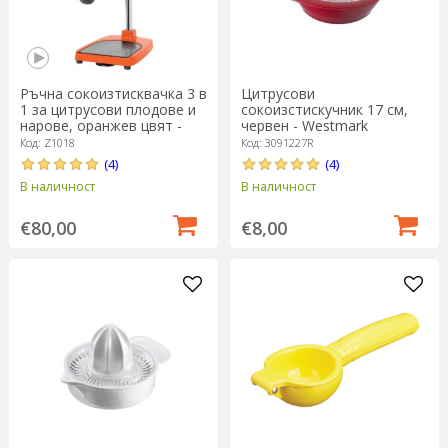
Ръчна сокоизтисквачка 3 в
Цитрусови
1 за цитрусови плодове и
сокоизстискучник 17 см,
нарове, оранжев цвят -
червен - Westmark
Zokura
Код: Z1018
Код: 3091227R
(4)
(4)
В наличност
В наличност
€80,00
€8,00