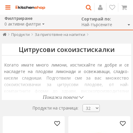
Филтриране
Сортирай по:
0
активни филтри
Продукти
За приготвяне на напитки
Цитрусови сокоизстискалки
Когато имате много лимони, изстискайте ги добре и се
насладете на плодови лимонади и освежаващи, сладко-
кисели сладкиши. Подготвили сме за вас множество
сокоизстисквачки за цитрусови плодове, от най-
компактните форми до здрави, високопроизводителни
Покажи повече
механизми.
Ако търсите сокоизстисквачка за лимон или портокал за
Продукти на страница:
случайна употреба или малки количества, препоръчваме ви
ръчна мини сокоизстисквачка, лесна за използване,
почистване и съхранение. Изберете сокоизстисквачка,