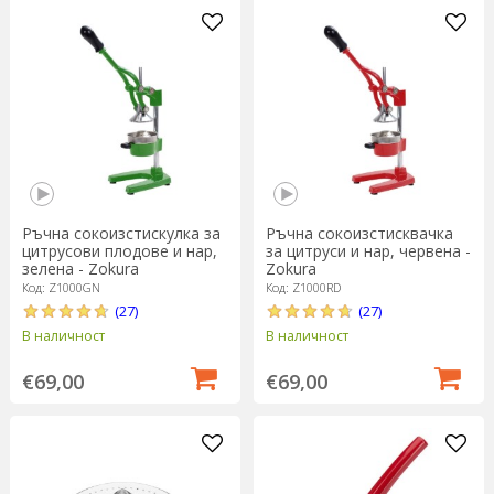
Ръчна сокоизстискулка за
Ръчна сокоизстисквачка
цитрусови плодове и нар,
за цитруси и нар, червена -
зелена - Zokura
Zokura
Код: Z1000GN
Код: Z1000RD
(27)
(27)
В наличност
В наличност
€69,00
€69,00