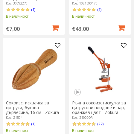
Westmark
Код: 30792270
Код: 102159017E
(1)
(1)
В наличност
В наличност
€7,00
€43,00
Сокоизстисквачка за
Ръчна сокоизстискулка за
цитруси, букова
цитрусови плодове и нар,
дървесина, 16 см - Zokura
оранжев цвят - Zokura
Код: Z1504
Код: Z1000OR
(1)
(27)
В наличност
В наличност