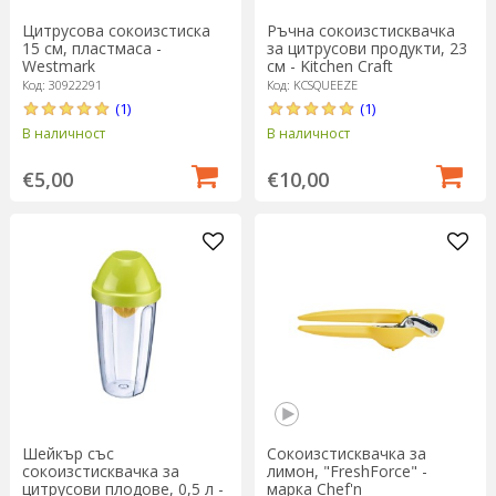
Цитрусова сокоизстиска
Ръчна сокоизстисквачка
15 см, пластмаса -
за цитрусови продукти, 23
Westmark
см - Kitchen Craft
Код: 30922291
Код: KCSQUEEZE
(1)
(1)
В наличност
В наличност
€5,00
€10,00
Шейкър със
Сокоизстисквачка за
сокоизстисквачка за
лимон, "FreshForce" -
цитрусови плодове, 0,5 л -
марка Chef'n