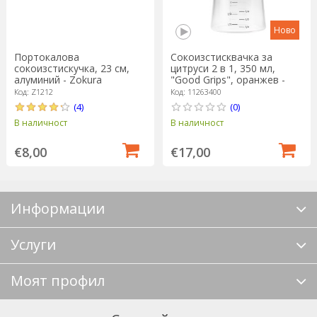
Ново
Портокалова
Сокоизстисквачка за
сокоизстискучка, 23 см,
цитруси 2 в 1, 350 мл,
алуминий - Zokura
"Good Grips", оранжев -
OXO
Код: Z1212
Код: 11263400
(4)
(0)
В наличност
В наличност
€8,00
€17,00
Информации
Услуги
Моят профил