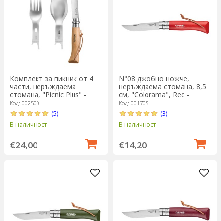
completezi echipamentul pentru picnic, îți recomandăm să
explorezi și
seturile de tacâmuri
,
cutiile pentru depozitare
alimente
sau
termosurile
pentru a menține băuturile reci.
Pregătește-te pentru orice ieșire în natură cu ustensilele
potrivite, alese să fie utile, sigure și ușor de folosit.
Комплект за пикник от 4
N°08 джобно ножче,
части, неръждаема
неръждаема стомана, 8,5
стомана, "Picnic Plus" -
см, "Colorama", Red -
Opinel
Opinel
Код: 002500
Код: 001705
(5)
(3)
В наличност
В наличност
€24,00
€14,20