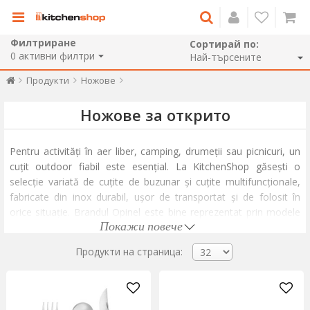
Филтриране
Сортирай по:
0
активни филтри
Продукти
Ножове
Ножове за открито
Pentru activități în aer liber, camping, drumeții sau picnicuri, un
cuțit outdoor fiabil este esențial. La KitchenShop găsești o
selecție variată de cuțite de buzunar și cuțite multifuncționale,
fabricate din inox durabil, ușor de transportat și de folosit în
orice situație. Brandul Opinel este bine reprezentat prin modele
Покажи повече
clasice sau colorate, ideale pentru cei care apreciază
funcționalitatea într-un design compact și sigur.
Продукти на страница:
Indiferent că ai nevoie de un cuțit pliabil pentru rucsacul de zi cu
zi, de un cuțit pentru camping sau de un set util în natură,
produsele noastre sunt o alegere practică. Dacă vrei să îți