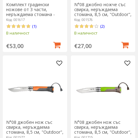
Комплект градински
N°08 джобно ножче със
ножове от 3 части,
свирка, неръждаема
неръждаема стомана -
стомана, 8,5 см, "Outdoor",
Opinel
Soft Blue - Opinel
Код: 001617
Код: 001576
(1)
(2)
В наличност
В наличност
€53,00
€27,00
N°08 джобен нож със
N°08 джобен нож със
свирка, неръждаема
свирка, неръждаема
стомана, 8,5 см, "Outdoor",
стомана, 8,5 см, "Outdoor",
Soft Orange - Opinel
Green - Opinel
Код: 001577
Код: 001715