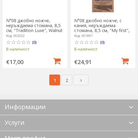
N°08 джобно ножче,
N°08 джобно ножче, с
неръждаема стомана, 8,5
кания, неръждаема
см, "Tradition Luxe", Walnut
стомана, 8,5 см, "My first",
- Opinel
Blue - Opinel
Код: 002022
Код: 001891
(0)
(0)
В наличност
В наличност
€17,00
€24,91
1
2
Информации
Услуги