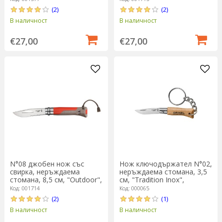
(2)
(2)
В наличност
В наличност
€27,00
€27,00
N°08 джобен нож със
Нож ключодържател N°02,
свирка, неръждаема
неръждаема стомана, 3,5
стомана, 8,5 см, "Outdoor",
см, "Tradition Inox",
Red - Opinel
Stainless Steel - Opinel
Код: 001714
Код: 000065
(2)
(1)
В наличност
В наличност