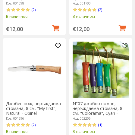
Код: 001698
Код: 001700
(2)
(2)
В наличност
В наличност
€12,00
€12,00
Джобен нож, неръждаема
N°07 джобно ножче,
стомана, 8 см, "My first",
неръждаема стомана, 8
Natural - Opinel
см, "Colorama", Cyan -
Opinel
Код: 001696
Код: 002206
(2)
(1)
В наличност
В наличност