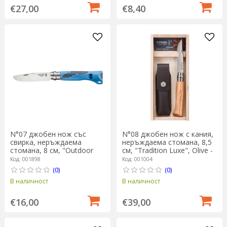
€27,00
€8,40
N°07 джобен нож със
N°08 джобен нож с кания,
свирка, неръждаема
неръждаема стомана, 8,5
стомана, 8 см, "Outdoor
см, "Tradition Luxe", Olive -
Junior", Blue - Opinel
Opinel
Код: 001898
Код: 001004
(0)
(0)
В наличност
В наличност
€16,00
€39,00