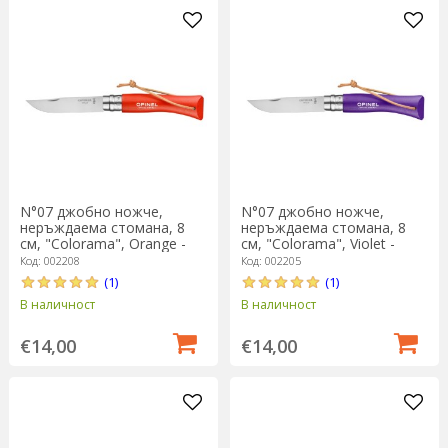
N°07 джобно ножче,
N°07 джобно ножче,
неръждаема стомана, 8
неръждаема стомана, 8
см, "Colorama", Orange -
см, "Colorama", Violet -
Opinel
Opinel
Код: 002208
Код: 002205
(1)
(1)
В наличност
В наличност
€14,00
€14,00