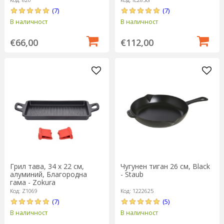
(7)
(7)
В наличност
В наличност
€66,00
€112,00
Грил тава, 34 х 22 см,
Чугунен тиган 26 см, Black
алуминий, Благородна
- Staub
гама - Zokura
Код: Z1069
Код: 1222625
(7)
(5)
В наличност
В наличност