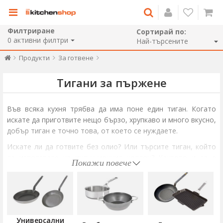
Филтриране
Сортирай по:
0
активни филтри
Продукти
За готвене
Тигани за пържене
Във всяка кухня трябва да има поне един тиган. Когато
искате да приготвите нещо бързо, хрупкаво и много вкусно,
добър тиган е точно това, от което се нуждаете.
Искате ли да готвите без олио? Или търсите тиган, който
да използвате на индукционния котлон? Каквото и да е
Покажи повече
вашето желание, ние ви предоставяме богата гама тигани
за всяко ястие или техника на готвене. Универсални тигани
за пържене и приготвяне на соте, специални тигани с
незалепващо покритие за любителите на палачинки, тигани
уок за азиатска храна, грил тигани за перфектно
Универсални