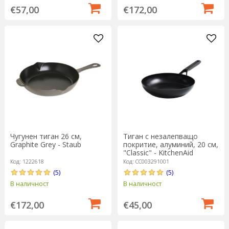
€57,00
€172,00
Чугунен тиган 26 см,
Тиган с незалепващо
Graphite Grey - Staub
покритие, алуминий, 20 см,
"Classic" - KitchenAid
Код: 1222618
Код: CC003291001
(5)
(5)
В наличност
В наличност
€172,00
€45,00