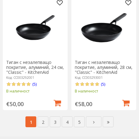
Тиган с незалепващо
Тиган с незалепващо
покритие, алуминий, 24 см,
покритие, алуминий, 28 см,
"Classic" - KitchenAid
"Classic" - KitchenAid
Код: CC003292001
Код: CC003293001
(5)
(5)
В наличност
В наличност
€50,00
€58,00
1
2
3
4
5