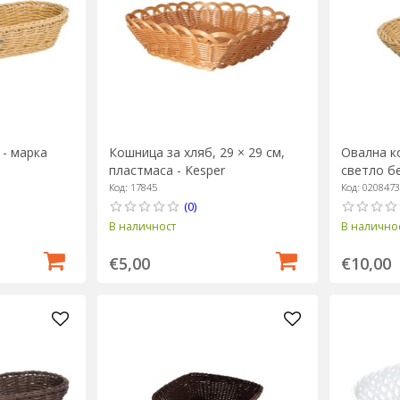
 - марка
Кошница за хляб, 29 × 29 см,
Овална ко
пластмаса - Kesper
светло б
Код: 17845
Код: 020847
(0)
В наличност
В налично
€5,00
€10,00