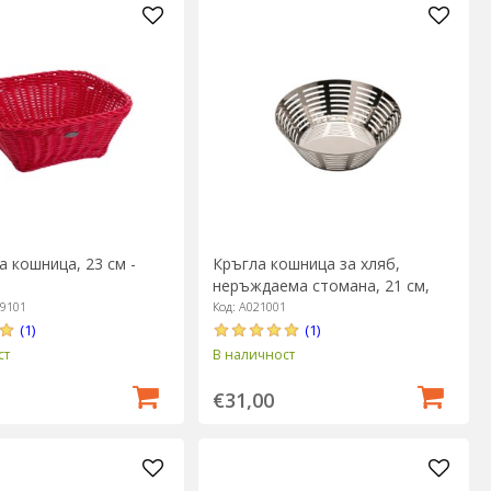
 кошница, 23 см -
Кръгла кошница за хляб,
неръждаема стомана, 21 см,
"Bella" - BRA
79101
Код: A021001
(1)
(1)
ст
В наличност
€31,00