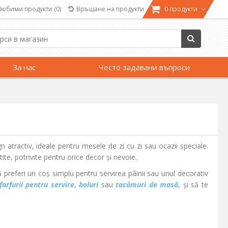
Любими продукти
(0)
Връщане на продукти
0 продукти
За нас
Често задавани въпроси
n atractiv, ideale pentru mesele de zi cu zi sau ocazii speciale.
te, potrivite pentru orice decor și nevoie.
preferi un coș simplu pentru servirea pâinii sau unul decorativ
farfurii pentru servire
,
boluri
sau
tacâmuri de masă
, și să te