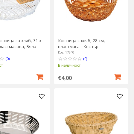
шница за хляб, 31 х
Кошница с хляб, 28 см,
пластмасова, Бяла -
пластмаса - Кеспър
Код: 17840
(0)
(0)
ст
В наличност
€4,00