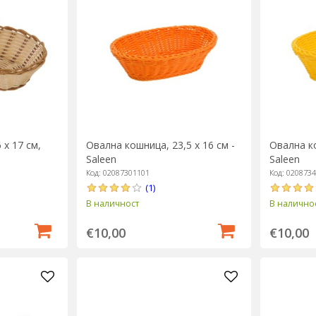
 х 17 см,
Овална кошница, 23,5 х 16 см -
Овална ко
Saleen
Saleen
Код: 02087301101
Код: 020873
(1)
В наличност
В налично
€10,00
€10,00