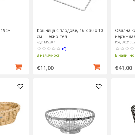
19см -
Кошница с плодове, 16 х 30 х 10
Овална к
см - Текно-тел
неръждае
см, “Bella
Код: MG307
Код: A02100
(0)
В наличност
В налично
€11,00
€41,00