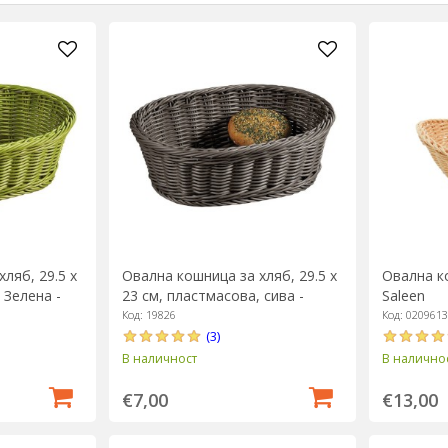
ляб, 29.5 х
Овална кошница за хляб, 29.5 х
Овална ко
 Зелена -
23 см, пластмасова, сива -
Saleen
Kesper
Код: 19826
Код: 020961
(3)
В наличност
В налично
€7,00
€13,00