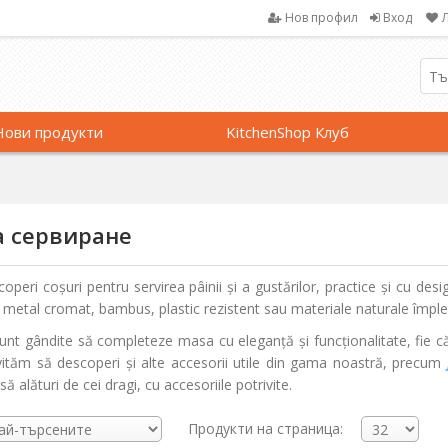
Нов профил
Вход
Нови продукти
KitchenShop Клуб
 сервиране
peri coșuri pentru servirea pâinii și a gustărilor, practice și cu desig
n metal cromat, bambus, plastic rezistent sau materiale naturale împleti
nt gândite să completeze masa cu eleganță și funcționalitate, fie că 
nvităm să descoperi și alte accesorii utile din gama noastră, precum
ă alături de cei dragi, cu accesoriile potrivite.
Продукти на страница: