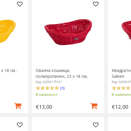
х 18 см -
Овална кошница,
Квадратна
полипропилен, 23 х 18 см,
Saleen
червена - Saleen
Код: 02096179101
Код: 020965
(1)
В наличност
В налично
€13,00
€12,00