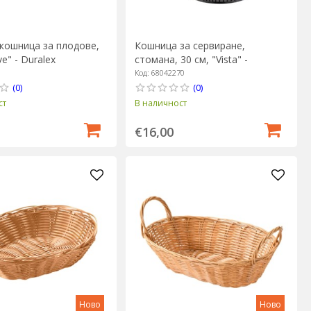
кошница за плодове,
Кошница за сервиране,
ve" - Duralex
стомана, 30 см, "Vista" -
Westmark
Код: 68042270
(0)
(0)
ст
В наличност
€16,00
Ново
Ново