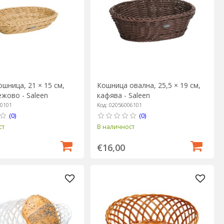
шница, 21 × 15 см,
Кошница овална, 25,5 × 19 см,
ежово - Saleen
кафява - Saleen
30101
Код: 02056006101
(0)
(0)
ст
В наличност
€16,00