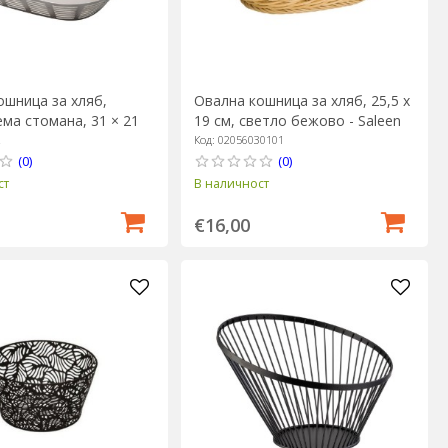
Овална кошница за хляб, 25,5 х
ошница за хляб,
19 см, светло бежово - Saleen
ма стомана, 31 × 21
” – BRA
Код: 02056030101
2
(0)
(0)
В наличност
ст
€16,00