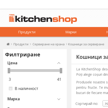
Продукти
Марки
Продукти
Сервиране на храна
Кошници за сервиране
Филтриране
Кошници за
Цена
La KitchenShop desco
Poți alege coșuri di
3
41
Produsele noastre su
pentru fructe. Te i
В наличност
bucuri de fiecare mas
Марка
Сортирай по: