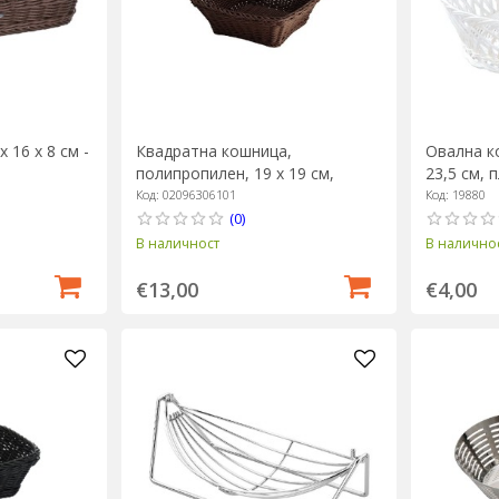
 16 х 8 см -
Квадратна кошница,
Овална ко
полипропилен, 19 х 19 см,
23,5 см, 
кафява - Saleen
Kesper
Код: 02096306101
Код: 19880
(0)
В наличност
В налично
€13,00
€4,00