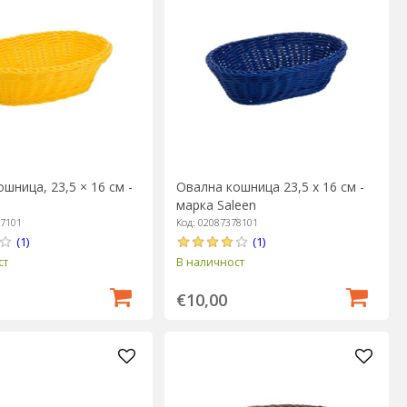
шница, 23,5 × 16 см -
Овална кошница 23,5 х 16 см -
марка Saleen
47101
Код: 02087378101
(1)
(1)
ст
В наличност
€10,00