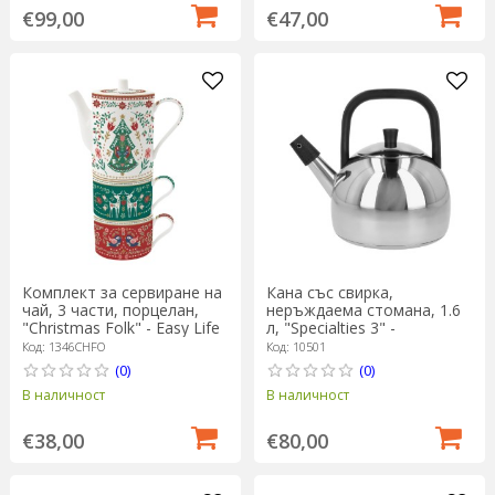
€99,00
€47,00
Комплект за сервиране на
Кана със свирка,
чай, 3 части, порцелан,
неръждаема стомана, 1.6
"Christmas Folk" - Easy Life
л, "Specialties 3" -
Demeyere
Код: 1346CHFO
Код: 10501
(0)
(0)
В наличност
В наличност
€38,00
€80,00