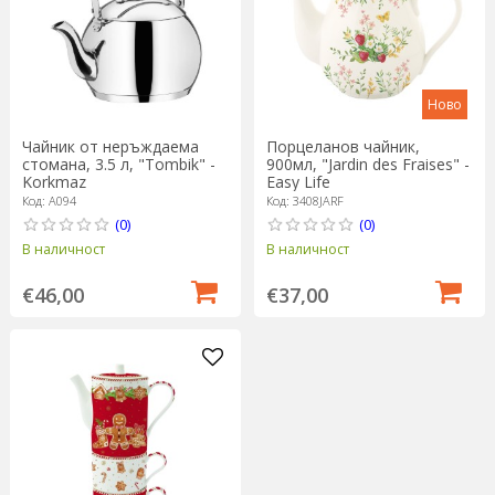
Ново
Чайник от неръждаема
Порцеланов чайник,
стомана, 3.5 л, "Tombik" -
900мл, "Jardin des Fraises" -
Korkmaz
Easy Life
Код: A094
Код: 3408JARF
(0)
(0)
В наличност
В наличност
€46,00
€37,00