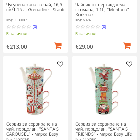
Чугунена кана за чай, 16,5
Чайник от неръждаема
см/1,15 л, Grenadine - Staub
стомана, 1.1L, "Montana" -
Korkmaz
Код: 1650087
Код: A024
(0)
(0)
В наличност
В наличност
€213,00
€29,00
Сервиз за сервиране на
Сервиз за сервиране на
чай, порцелан, "SANTA'S
чай, порцелан, "SANTA'S
CAROUSEL" - марка Easy
FRIENDS" - марка Easy Life
Life
Код: 1346SCAR
Код: 1346SFRI