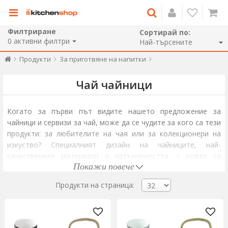
Филтриране
Сортирай по:
0
активни филтри
Продукти
За приготвяне на напитки
Чай чайници
Когато за първи път видите нашето предложение за
чайници и сервизи за чай, може да се чудите за кого са тези
продукти: за любителите на чая или за колекционери на
изкуство? Специалният дизайн на чайниците, най-
качествените материали и изтънчеността, с която са
Покажи повече
вложени, правят тези продукти впечатляващи подаръци,
подходящи за всеки повод.
Продукти на страница:
Независимо от дизайна, цвета или материала, чайникът е
елегантен обект във всяка кухня. Чайниците често са
снабдени с инфузор или подвижно сито, аксесоар, който ви