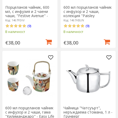
Порцеланов чайник, 600
600 мл порцеланов чайник
мл, с инфузия и 2 чаени
с инфузор и 2 чаши,
чаши, "Festive Avenue" -
колекция "Paisley
Easy Life
Abundance" - Easy Life
Код: 1467FEAV
Код: 1467ABUN
(9)
(9)
В наличност
В наличност
€38,00
€38,00
600 мл порцеланов чайник
Чайница "Чатсуърт",
с инфузор и 2 чаши, гама
неръждаема стомана, 1 л -
"Килиманджаро" - Easy Life
Грунверг