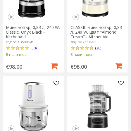
Мини чопър, 0,83 л, 240 W,
CLASSIC мини чопър, 0,83
Classic, Onyx Black -
л, 240 W, цвят "Almond
KitchenAid
Cream" - KitchenAid
Код: 5KFC3516EOB
Код: 5KFC3516EAC
(30)
(30)
В наличност
В наличност
€98,00
€98,00