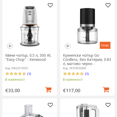
Ново
Мини-чопър, 0.5 л, 500 W,
Кухненски чопър Go
"Easy Chop" - Kenwood
Cordless, без батерия, 0.83
л, матово черно -
KitchenAid
Код: 0W22010092
Код: 5KTCR350BM
(1)
(1)
В наличност
В наличност
€33,00
€117,00