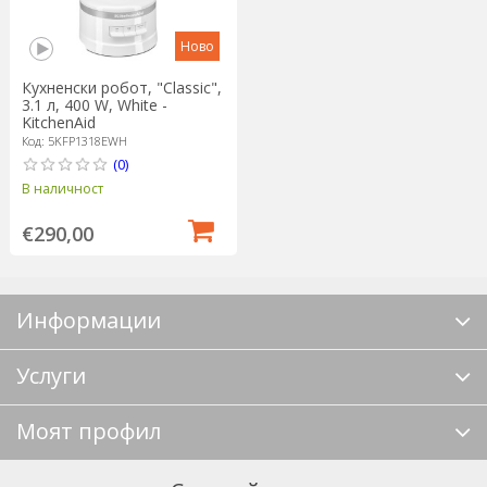
Ново
Кухненски робот, "Classic",
3.1 л, 400 W, White -
KitchenAid
Код: 5KFP1318EWH
(0)
В наличност
€290,00
Информации
Услуги
Моят профил