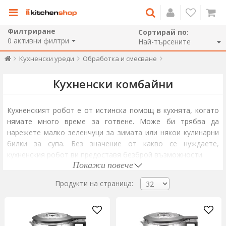
Филтриране
Сортирай по:
0
активни филтри
Кухненски уреди
Обработка и смесване
Кухненски комбайни
Кухненският робот е от истинска помощ в кухнята, когато
нямате много време за готвене. Може би трябва да
нарежете малко зеленчуци за зимата или някои кулинарни
билки за супа. Без значение от какво се нуждаете,
кухненския робот ви предоставя безброй възможности.
Покажи повече
Кухнен робот, подходящ за вашите нужди, може да ви
помогне дори да приготвите теста или смеси за бургери.
Продукти на страница:
Кухнен
робот
като KitchenAid или Magimix е полезен както в
класическата кухня, така и в кухнята на любители на
храната, защото съкращават времето и увеличават