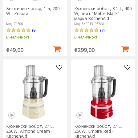
Безжичен чопър, 1 л, 200
Кухненски робот, 3.1 L, 400
W - Zokura
W, цвят "Matte Black" -
марка KitchenAid
Код: Z1506
Код: 5KFP1319EBM
(9)
(7)
В наличност
В наличност
€49,00
€299,00
Кухненски робот, 2.1L,
Кухненски робот, 2.1L,
250W, Almond Cream -
250W, Empire Red -
KitchenAid
KitchenAid