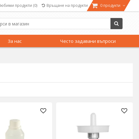
Любими продукти
(0)
Връщане на продукти
0 продукти
За нас
Често задавани въпроси