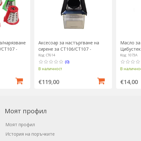
Аксесоар за настъргване на
а/нарязване
Масло за 
сирене за CT106/CT107 -
/CT107 -
Цибустек
Cibustek
Код: CT614
Код: 1073A
(0)
В наличност
В налично
€119,00
€14,00
Моят профил
Моят профил
История на поръчките