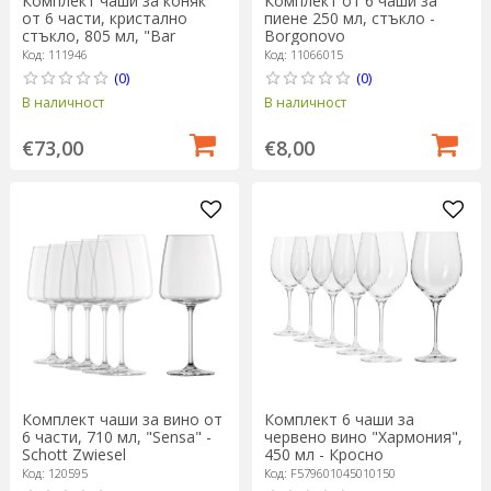
Комплект чаши за коняк
Комплект от 6 чаши за
от 6 части, кристално
пиене 250 мл, стъкло -
стъкло, 805 мл, "Bar
Borgonovo
Special" - Schott Zwiesel
Код: 111946
Код: 11066015
(0)
(0)
В наличност
В наличност
€73,00
€8,00
Комплект чаши за вино от
Комплект 6 чаши за
6 части, 710 мл, "Sensa" -
червено вино "Хармония",
Schott Zwiesel
450 мл - Кросно
Код: 120595
Код: F579601045010150