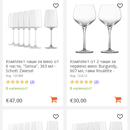
Комплект чаши за вино от
Комплект от 2 чаши за
6 части, "Sensa", 363 мл -
червено вино Burgundy,
Schott Zwiesel
607 мл, гама Roulette -
Schott Zwiesel
Код: 120588
Код: 122612
(2)
(2)
В наличност
В наличност
€47,00
€30,00