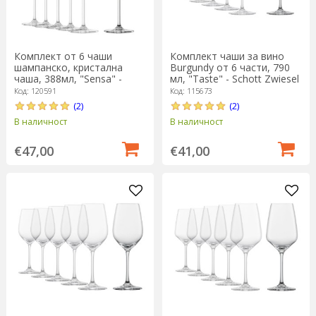
Комплект от 6 чаши
Комплект чаши за вино
шампанско, кристална
Burgundy от 6 части, 790
чаша, 388мл, "Sensa" -
мл, "Taste" - Schott Zwiesel
Schott Zwiesel
Код: 120591
Код: 115673
(2)
(2)
В наличност
В наличност
€47,00
€41,00