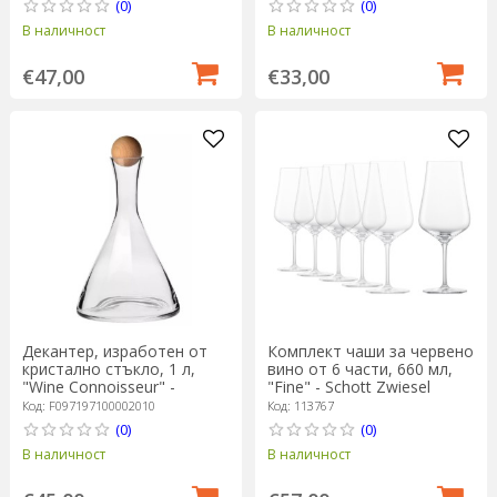
(0)
(0)
В наличност
В наличност
€47,00
€33,00
Декантер, изработен от
Комплект чаши за червено
кристално стъкло, 1 л,
вино от 6 части, 660 мл,
"Wine Connoisseur" -
"Fine" - Schott Zwiesel
Krosno
Код: F097197100002010
Код: 113767
(0)
(0)
В наличност
В наличност