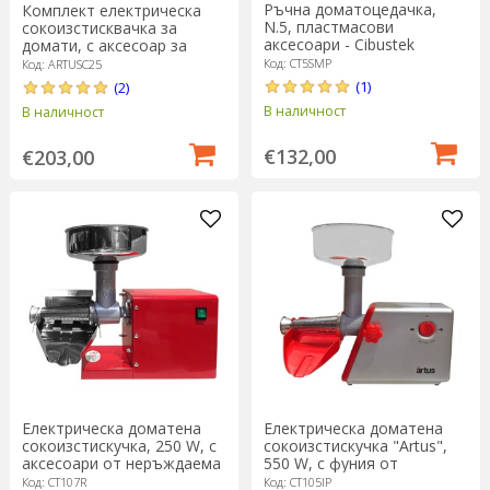
Ръчна доматоцедачка,
Комплект електрическа
N.5, пластмасови
сокоизстисквачка за
аксесоари - Cibustek
домати, с аксесоар за
кълцане на месо, "Artus",
Код: CT5SMP
Код: ARTUSC25
550W – Cibustek
(1)
(2)
В наличност
В наличност
€132,00
€203,00
Електрическа доматена
Електрическа доматена
сокоизстискучка, 250 W, с
сокоизстискучка "Artus",
аксесоари от неръждаема
550 W, с фуния от
стомана - Cibustek
неръждаема стомана -
Код: CT107R
Код: CT105IP