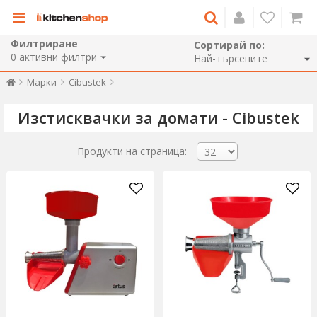
Филтриране
Сортирай по:
0
активни филтри
Марки
Cibustek
Изстисквачки за домати - Cibustek
Продукти на страница: