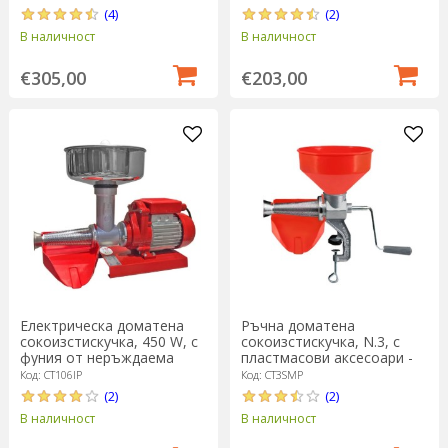
Cibustek
(4)
(2)
В наличност
В наличност
€305,00
€203,00
Ръчна доматена
Електрическа доматена
сокоизстискучка, N.3, с
сокоизстискучка, 450 W, с
пластмасови аксесоари -
фуния от неръждаема
Cibustek
стомана - Cibustek
Код: CT3SMP
Код: CT106IP
(2)
(2)
В наличност
В наличност