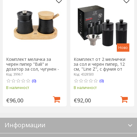
Ново
Комплект мелачка за
Комплект от 2 мелнички
черен пипер "Bali" и
за сол и черен пипер, 12
дозатор за сол, чугунен - ​​
см, "Line Z", с фуния от
Peugeot
неръждаема стомана -
Код: 39967
Код: 4328500
Peugeot
(0)
(0)
В наличност
В наличност
€96,00
€92,00
Информации