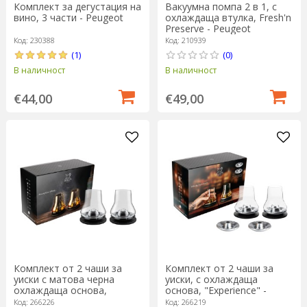
Комплект за дегустация на
Вакуумна помпа 2 в 1, с
вино, 3 части - Peugeot
охлаждаща втулка, Fresh'n
Preserve - Peugeot
Код: 230388
Код: 210939
(1)
(0)
В наличност
В наличност
€44,00
€49,00
Комплект от 2 чаши за
Комплект от 2 чаши за
уиски с матова черна
уиски, с охлаждаща
охлаждаща основа,
основа, "Experience" -
"Atmosphere" - Peugeot
Peugeot
Код: 266226
Код: 266219