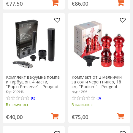
€77,50
€86,00
Комплект вакуумна помпа
Комплект от 2 мелнички
и тирбушон, 4 части,
за сол и черен пипер, 18
"Pop'n Preserve" - ​​​​Peugeot
см, "Podium" - Peugeot
Код: 210946
Код: 47993
(0)
(0)
В наличност
В наличност
€40,00
€75,00