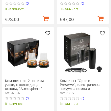
(0)
(0)
В наличност
В наличност
€78,00
€97,00
Комплект от 2 чаши за
Комплект "Open'n
уиски, с охлаждаща
Preserve", електрическа
основа, "Atmosphere" -
вакуумна помпа и
Peugeot
тирбушон Clavelin -
Код: 266196
Код: 210922
Peugeot
(0)
(0)
В наличност
В наличност