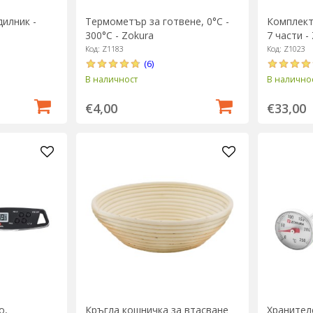
илник -
Термометър за готвене, 0°C -
Комплект
300°C - Zokura
7 части -
Код: Z1183
Код: Z1023
(6)
В наличност
В налично
€4,00
€33,00
о,
Кръгла кошничка за втасване
Хранител