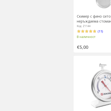
Скимер с фино сито
неръждаема стомана
Zokura
Код: Z1144
(11)
В наличност
€5,00