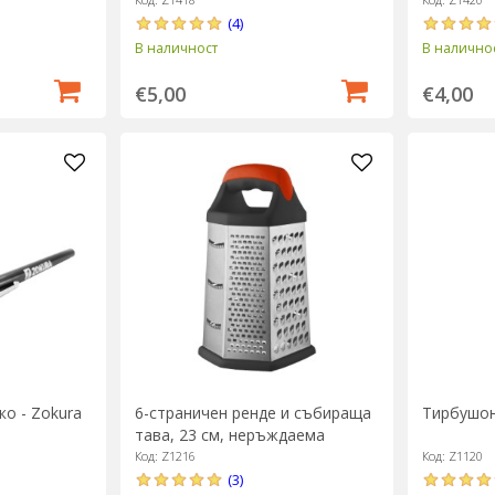
- Zokura
стъкло, 3
(4)
В наличност
В налично
€5,00
€4,00
о - Zokura
6-страничен ренде и събираща
Тирбушон,
тава, 23 см, неръждаема
стомана - Zokura
Код: Z1216
Код: Z1120
(3)