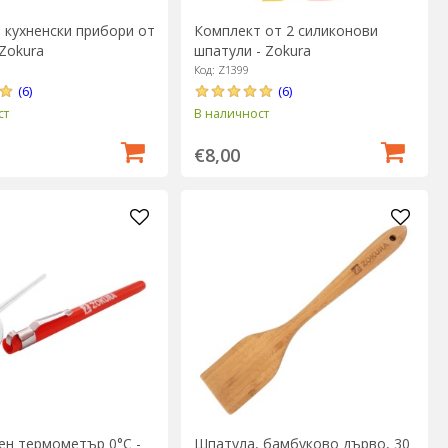
 кухненски прибори от
Комплект от 2 силиконови
 Zokura
шпатули - Zokura
Код: Z1399
(6)
(6)
ст
В наличност
€8,00
ен термометър 0°C -
Шпатула, бамбуково дърво, 30