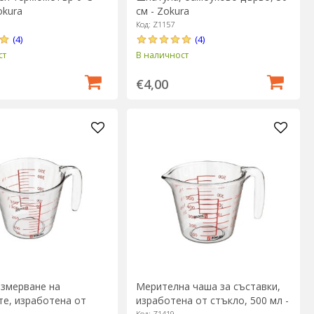
okura
см - Zokura
Код: Z1157
(4)
(4)
ст
В наличност
€4,00
измерване на
Мерителна чаша за съставки,
те, изработена от
изработена от стъкло, 500 мл -
Код: Z1419