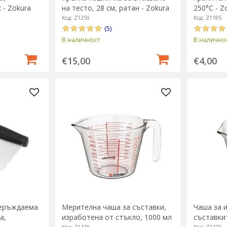
 - Zokura
на тесто, 28 см, ратан - Zokura
250°C - Z
Код: Z1259
Код: Z1185
(5)
В наличност
В налично
€15,00
€4,00
неръждаема
Мерителна чаша за съставки,
Чаша за 
а,
изработена от стъкло, 1000 мл
съставки
Код: Z1418
Код: Z1420