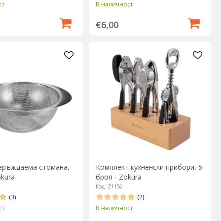
ст
В наличност
€6,00
неръждаема стомана,
Комплект кухненски прибори, 5
okura
броя - Zokura
Код: Z1152
(3)
(2)
ст
В наличност