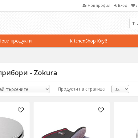
Нов профил
Вход
Нови продукти
KitchenShop Клуб
прибори - Zokura
Продукти на страница: