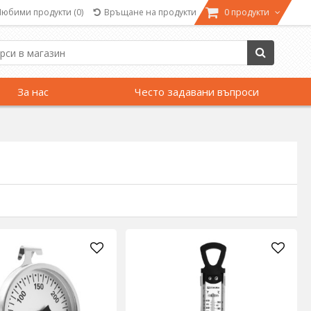
Любими продукти
(0)
Връщане на продукти
0 продукти
За нас
Често задавани въпроси