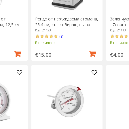
 от
Ренде от неръждаема стомана,
Зеленчуко
, 12,5 см -
25,4 см, със събираща тава -
- Zokura
Zokura
Код: Z1123
Код: Z1113
(8)
В наличност
В налично
€15,00
€4,00