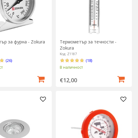
ър за фурна - Zokura
Термометър за течности -
Zokura
Код: Z1187
(26)
(18)
ст
В наличност
€12,00