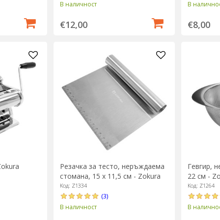
В наличност
В налично
€12,00
€8,00
Zokura
Резачка за тесто, неръждаема
Гевгир, 
стомана, 15 х 11,5 см - Zokura
22 см - Z
Код: Z1334
Код: Z1264
(3)
В наличност
В налично