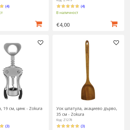
50мл - Zokura
Zokura
(4)
(4)
ст
В наличност
€4,00
 19 см, цинк - Zokura
Уок шпатула, акациево дърво,
35 см - Zokura
Код: Z1278
(3)
(3)