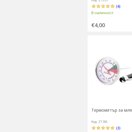
15x11.5cm - Zokura
(4)
В наличност
€4,00
Термометър за мляк
Код: Z1186
(3)