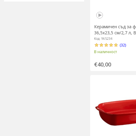
Керамичен съд за ф
36,5x23,5 см/2,7 л, 
Emile Henry
Код: 965234
(32)
В наличност
€40,00