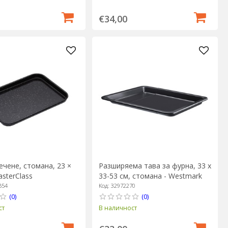
€34,00
ечене, стомана, 23 ×
Разширяема тава за фурна, 33 х
asterClass
33-53 см, стомана - Westmark
B54
Код: 32972270
(0)
(0)
ст
В наличност