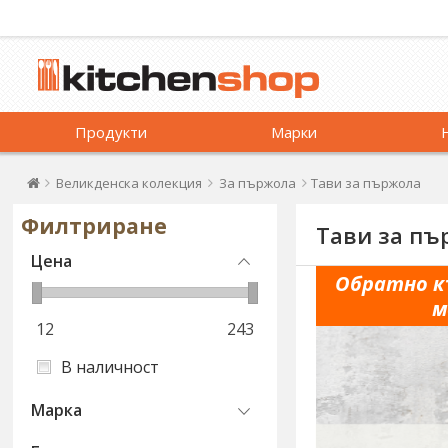
Продукти
Марки
Великденска колекция
За пържола
Тави за пържола
Филтриране
Тави за пъ
Цена
Обратно к
м
12
243
В наличност
Марка