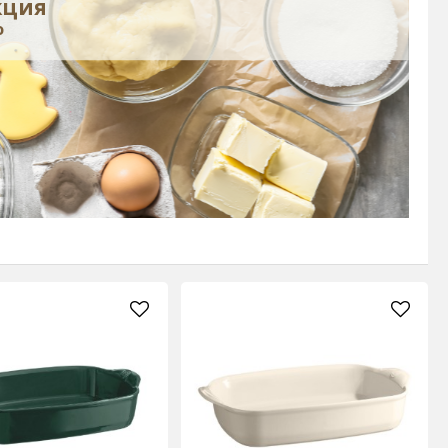
кция
о