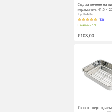
Съд за печене на пи
керамичен, 41,5 × 27
4 л, Burgundy - Emil
Код: 844434
(13)
В наличност
€108,00
Тава от неръждаем