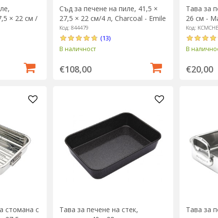
ле,
Съд за печене на пиле, 41,5 ×
Тава за п
,5 × 22 см /
27,5 × 22 см/4 л, Charcoal - Emile
26 см - M
e Henry
Henry
Код: 844479
Код: KCMCH
(13)
В наличност
В налично
€108,00
€20,00
а стомана с
Тава за печене на стек,
Тава за пе