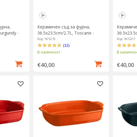
урна,
Керамичен съд за фурна,
Керамиче
Burgundy -
36.5x23.5cm/2.7L, Toscane -
36.5x23.5
Emile Henry
Henry
Код: 965276
Код: 965207
(32)
В наличност
В налично
€40,00
€40,00