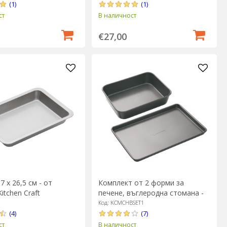
(1)
(1)
ст
В наличност
€27,00
7 х 26,5 см - от
Комплект от 2 форми за
itchen Craft
печене, въглеродна стомана -
MasterClass
Код: KCMCHBSET1
(4)
(7)
ст
В наличност