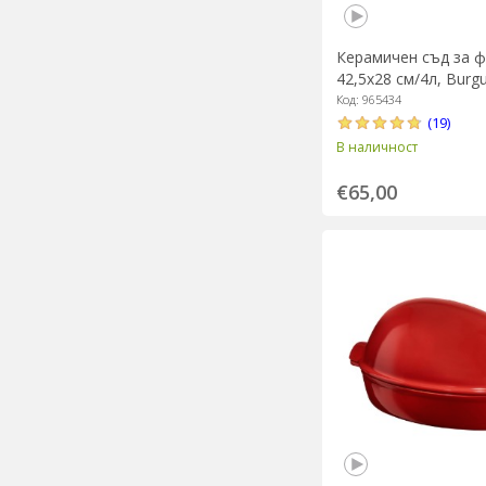
Керамичен съд за ф
42,5x28 см/4л, Burgu
Henry
Код: 965434
(19)
В наличност
€65,00