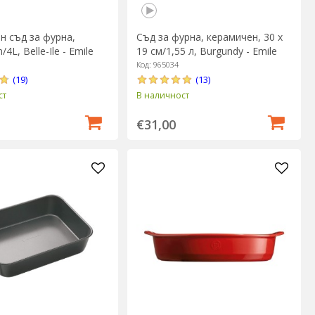
н съд за фурна,
Съд за фурна, керамичен, 30 х
4L, Belle-Ile - Emile
19 см/1,55 л, Burgundy - Emile
Henry
Код: 965034
(19)
(13)
ст
В наличност
€31,00