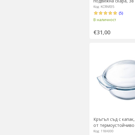
подвижна скара, 38 x
от Kitchen Craft
Код: KCRNR35
(5)
В наличност
€31,00
Кръгъл съд с капак
от термоустойчиво 
L + 1.4 L, "Classic" -
Код: 118A000