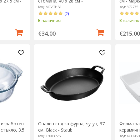
 27,5 см -
стомана, 40 x 28 см -
см - марк
MasterClass
Код: MCVITHB1
Код: 372735
(2)
В наличност
В налично
€34,00
€215,00
, изработен
Овален съд за фурна, чугун, 37
Форма за
стъкло, 3.5
см, Black - Staub
керамична
 Pyrex
Flavors" -
Код: 13003725
Код: KCLDIS