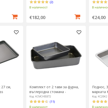
(2)
В наличност
В налично
€182,00
€24,00
 27 см,
Комплект от 2 тави за фурна,
Поднос, 3
ss
въглеродна стомана -
марката K
MasterClass
Код: KCMCHBSET2
Код: KC2BK2
(11)
В наличност
В налично