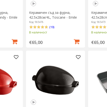
урна,
Керамичен съд за фурна,
Керамиче
ndy - Emile
42.5x28см/4L, Toscane - Emile
42.5x28cm/
Henry
Henry
Код: 965476
Код: 965473
(19)
В наличност
В налично
€65,00
€65,00