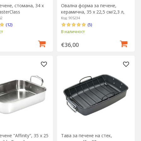
ечене, стомана, 34 x
Овална форма за печене,
asterClass
керамична, 35 х 22,5 см/2,3 л,
Burgundy - Emile Henry
B2
Код: 905234
(12)
(5)
ст
В наличност
€36,00
чене "Affinity", 35 х 25
Тава за печене на стек,