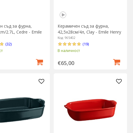
н съд за фурна,
Керамичен съд за фурна,
cm/2.7L, Cedre - Emile
42,5x28см/4л, Clay - Emile Henry
Код: 965402
(32)
(19)
ст
В наличност
€65,00