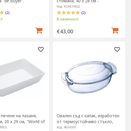
а "de Buyer".
стомана, 40 x 28 см -
MasterClass
Код: KCMCHB52
(2)
(2)
ст
В наличност
€43,00
 печене на лазаня,
Овален съд с капак, изработен
, 20 х 29 см, "World of
от термоустойчиво стъкло,
 Kitchen Craft
"Slow Cook", 4,4 л + 1,4 л - Pyrex
HMED
Код: 460A000