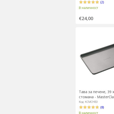
(2)
В наличност
€24,00
Тава за печене, 39 x
стомана - MasterCla
Код: KCMCHB3
(8)
В наличност