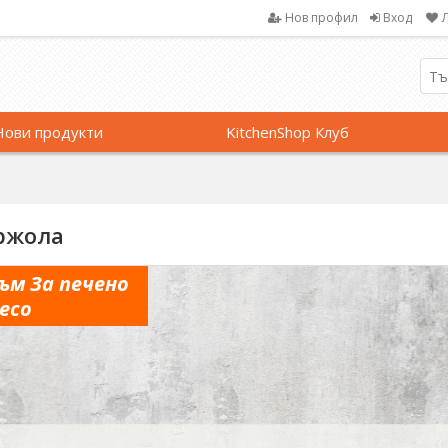
Нов профил
Вход
Нови продукти
KitchenShop Клуб
ржола
ъм За печено
есо