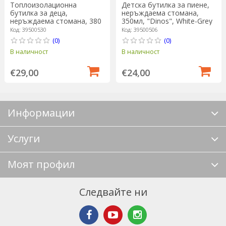
Топлоизолационна
Детска бутилка за пиене,
бутилка за деца,
неръждаема стомана,
неръждаема стомана, 380
350мл, "Dinos", White-Grey
мл, БЯЛО-СИВО - Zwilling
- Zwilling
Код: 39500530
Код: 39500506
(0)
(0)
В наличност
В наличност
€29,00
€24,00
Информации
Услуги
Моят профил
Следвайте ни