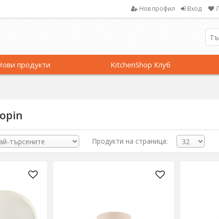
Нов профил
Вход
Нови продукти
KitchenShop Клуб
hopin
Продукти на страница: