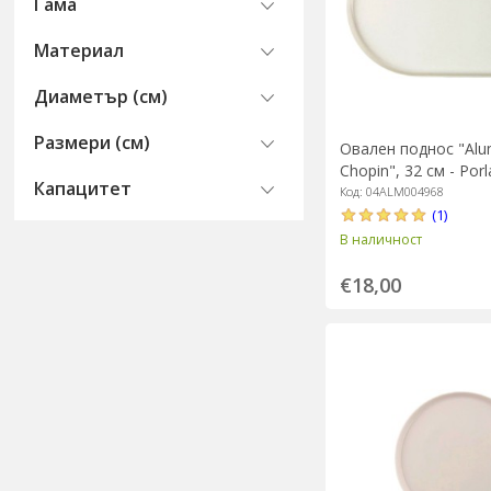
Гама
Материал
Диаметър (см)
Размери (см)
Овален поднос "Аlum
Chopin", 32 см - Por
Капацитет
Код: 04ALM004968
(1)
В наличност
€18,00