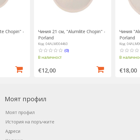
te Chopin" -
Чиния 21 см, "Аlumilite Chopin" -
Чиния "Аlu
Porland
Porland
Код: 04ALM004460
Код: 04ALM0
(0)
В наличност
В налично
€12,00
€18,00
Моят профил
Моят профил
История на поръчките
Адреси