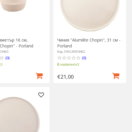
аметър 16 см,
Чиния "Аlumilite Chopin", 31 см -
 Chopin" - Porland
Porland
04463
Код: 04ALM004462
(0)
(0)
ст
В наличност
€21,00