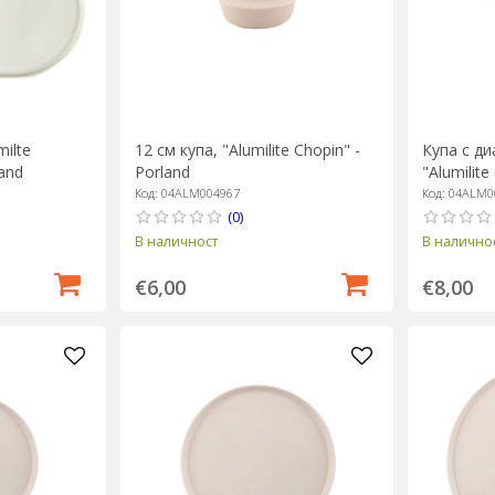
ilte
12 см купа, "Alumilite Chopin" -
Купа с ди
land
Porland
"Alumilite
Код: 04ALM004967
Код: 04ALM0
(0)
В наличност
В налично
€6,00
€8,00