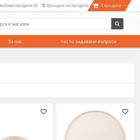
Любими продукти
(0)
Връщане на продукти
0 продукти
За нас
Често задавани въпроси