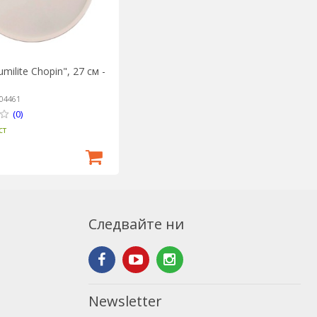
milite Chopin", 27 см -
04461
(0)
ст
Следвайте ни
Newsletter