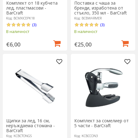
Комплект от 18 кубчета
Поставка с чаша за
лед, пластмасови -
бренди, изработена от
BarCraft
стъкло, 350 мл - BarCraft
Код: BCMXICEPK18
Код: BCBWARMER
(3)
(3)
В наличност
В наличност
€6,00
€25,00
Щипки за лед, 16 см,
Комплект за сомелиер от
неръждаема стомана -
5 части - BarCraft
BarCraft
Код: KCBCTONGS
Код: KCBCCON3