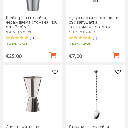
Шейкър за коктейли,
Чучур против прокапване
неръждаема стомана, 400
със запушалка,
мл - BarCraft
неръждаема стомана -
BarCraft
Код: BCLLBOSTON
Код: KCBCPOURCD
(1)
(1)
В наличност
В наличност
€25,00
€7,00
Двоен джигър за
Лъжица за коктейли,