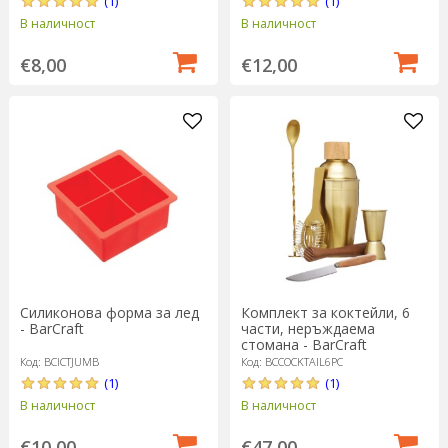
(1)
(1)
В наличност
В наличност
€8,00
€12,00
Силиконова форма за лед
Комплект за коктейли, 6
- BarCraft
части, неръждаема
стомана - BarCraft
Код: BCICTJUMB
Код: BCCOCKTAIL6PC
(1)
(1)
В наличност
В наличност
€10,00
€47,00