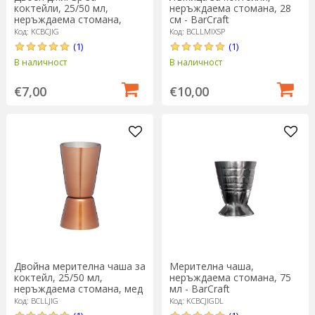
коктейли, 25/50 мл,
неръждаема стомана, 28
неръждаема стомана,
см - BarCraft
сребрист - BarCraft
Код: KCBCJIG
Код: BCLLMIXSP
(1)
(1)
В наличност
В наличност
€7,00
€10,00
Двойна мерителна чаша за
Мерителна чаша,
коктейл, 25/50 мл,
неръждаема стомана, 75
неръждаема стомана, мед
мл - BarCraft
- BarCraft
Код: BCLLJIG
Код: KCBCJIGDL