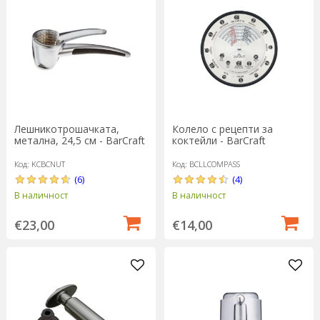
Лешникотрошачката,
Колело с рецепти за
метална, 24,5 см - BarCraft
коктейли - BarCraft
Код: KCBCNUT
Код: BCLLCOMPASS
(6)
(4)
В наличност
В наличност
€23,00
€14,00