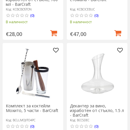
мл - BarCraft
Код: KCBCBOSTON
Код: KCBCICEBUC
(0)
(0)
В наличност
В наличност
€28,00
€47,00
Комплект за коктейли
Декантер за вино,
Мохито, 5 части - BarCraft
изработен от стъкло, 1.5 л
- BarCraft
Код: BCLLMOJITO4PC
Код: BCCSDEC
(0)
(0)