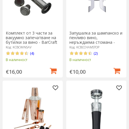
Комплект от 3 части за
Запушалка за шампанско и
вакуумно запечатване на
пенливо вино,
бутилки за вино - BarCraft
неръждаема стомана -
BarCraft
Код: KCBCWINSAV
Код: KCBCCHAMSTOP
(4)
(2)
В наличност
В наличност
€16,00
€10,00