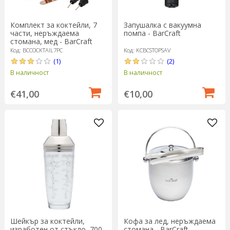
Комплект за коктейли, 7
Запушалка с вакуумна
части, неръждаема
помпа - BarCraft
стомана, мед - BarCraft
Код: BCCOCKTAIL7PC
Код: KCBCSTOPSAV
(1)
(2)
В наличност
В наличност
€41,00
€10,00
Шейкър за коктейли,
Кофа за лед, неръждаема
изработен от стъкло, 700
стомана - BarCraft