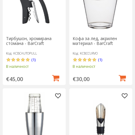
Тирбушон, хромирана
Кофа за лед, акрилен
стомана - BarCraft
материал - BarCraft
Код: KCBCAUTOPULL
Код: KCBCCURVO
(1)
(1)
В наличност
В наличност
€45,00
€30,00