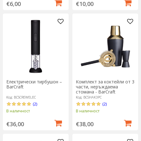
€6,00
€10,00
Електрически тирбушон –
Комплект за коктейли от 3
BarCraft
части, неръждаема
стомана - BarCraft
Код: BCSCREWELEC
Код: BCSHAK3PC
(2)
(2)
В наличност
В наличност
€36,00
€38,00