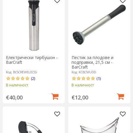
Електрически тирбушон -
Пестик за плодове и
BarCraft
подправки, 21,5 см -
BarCraft
Код: BCSCREWELECSS
Код: KCBCMUDD
(2)
(1)
В наличност
В наличност
€40,00
€12,00