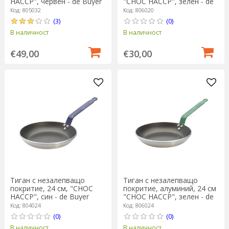
HACCP", червен - de Buyer
"CHOC HACCP", зелен - de
Buyer
Код: 805032
Код: 806020
(3)
(0)
В наличност
В наличност
€49,00
€30,00
Тиган с незалепващо
Тиган с незалепващо
покритие, 24 см, "CHOC
покритие, алуминий, 24 см
HACCP", син - de Buyer
"CHOC HACCP", зелен - de
Buyer
Код: 804024
Код: 806024
(0)
(0)
В наличност
В наличност