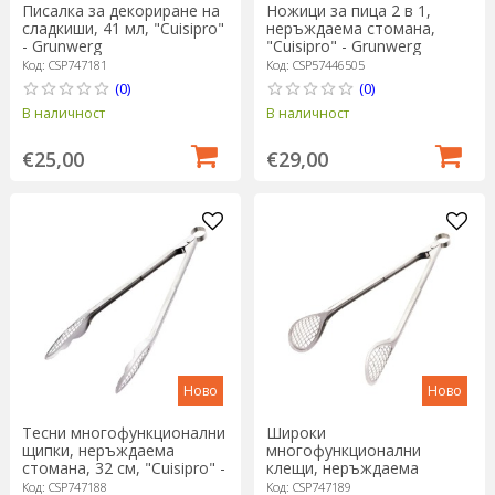
Писалка за декориране на
Ножици за пица 2 в 1,
сладкиши, 41 мл, "Cuisipro"
неръждаема стомана,
- Grunwerg
"Cuisipro" - Grunwerg
Код: CSP747181
Код: CSP57446505
(0)
(0)
В наличност
В наличност
€25,00
€29,00
Ново
Ново
Тесни многофункционални
Широки
щипки, неръждаема
многофункционални
стомана, 32 см, "Cuisipro" -
клещи, неръждаема
Grunwerg
стомана, 30,5 см, "Cuisipro"
Код: CSP747188
Код: CSP747189