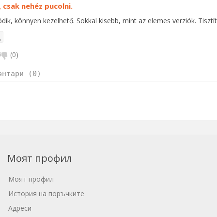
 csak nehéz pucolni.
dik, könnyen kezelhető. Sokkal kisebb, mint az elemes verziók. Tisztíta
(
0
)
ентари (0)
Моят профил
Моят профил
История на поръчките
Адреси