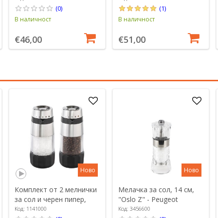
(0)
(1)
В наличност
В наличност
€46,00
€51,00
Ново
Ново
Комплект от 2 мелнички
Мелачка за сол, 14 см,
за сол и черен пипер,
"Oslo Z" - Peugeot
"Accent" - OXO
Код: 1141000
Код: 3456600