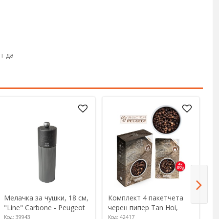
т да
Мелачка за чушки, 18 см,
Комплект 4 пакетчета
К
"Line" Carbone - Peugeot
черен пипер Tan Hoi,
ч
4x20g, "Spices" - Peugeot
4х
Код: 39943
Код: 42417
Ко