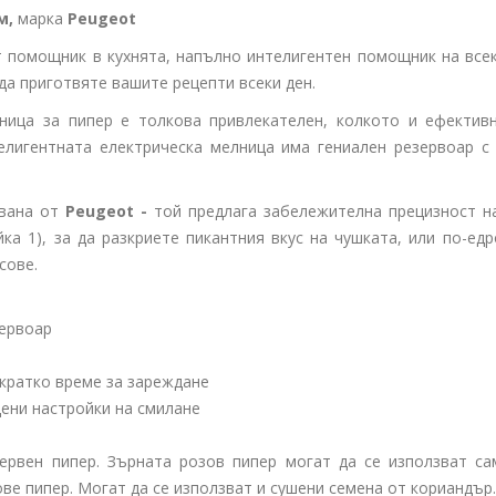
м,
марка
Peugeot
 помощник в кухнята, напълно интелигентен помощник на всек
да приготвяте вашите рецепти всеки ден.
ница за пипер е толкова привлекателен, колкото и ефективн
елигентната електрическа мелница има гениален резервоар с
вана от
Peugeot -
той предлага забележителна прецизност на
а 1), за да разкриете пикантния вкус на чушката, или по-ед
сове.
зервоар
 кратко време за зареждане
ени настройки на смилане
червен пипер. Зърната розов пипер могат да се използват са
ве пипер. Могат да се използват и сушени семена от кориандър