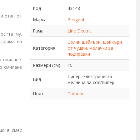
Код
43148
и етап от
Марка
Peugeot
Гама
Line Electric
остта му.
 форма на
Солни шейкъри, шейкъри
Категория
от чушки, мелачки за
подправки
 смилане.
Размери (см)
15
ро смилане
Пипер, Електрическа
Вид
мелница за сол/пипер
Цвят
Carbone
мо в смес
.