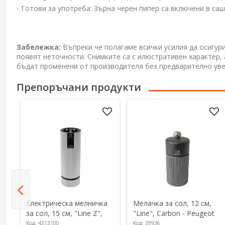
- Готови за употреба: Зърна черен пипер са включени в са
Забележка:
Въпреки че полагаме всички усилия да осигур
появят неточности. Снимките са с илюстративен характер,
бъдат променени от производителя без предварително ув
Препоръчани продукти
та
Електрическа мелничка
Мелачка за сол, 12 см,
за сол, 15 см, "Line Z",
"Line", Carbon - Peugeot
ot
Aluminium - Peugeot
Код: 4313100
Код: 39936