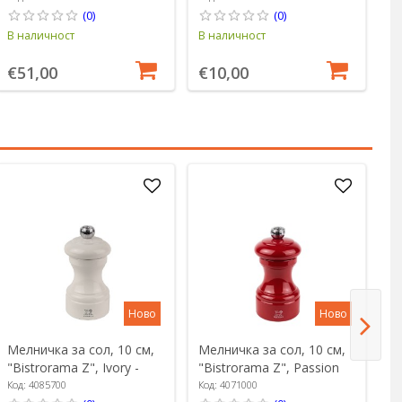
(0)
(0)
В наличност
В наличност
В 
€51,00
€10,00
€
Ново
Ново
Мелничка за сол, 10 см,
Мелничка за сол, 10 см,
Ме
"Bistrorama Z", Ivory -
"Bistrorama Z", Passion
"B
Peugeot
Red - Peugeot
P
Код: 4085700
Код: 4071000
Ко