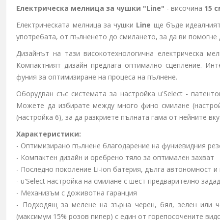
Електрическа мелница за чушки
"Line"
- височина
15 с
Електрическата мелница за чушки
Line
ще бъде идеалният
употребата, от пълненето до смилането, за да ви помогне 
Дизайнът на тази високотехнологична електрическа мел
Компактният дизайн предлага оптимално сцепление. Инт
фуния за оптимизиране на процеса на пълнене.
Оборудван със системата за настройка
u'Select
- патенто
Можете да избирате между много фино смилане (настройк
(настройка 6), за да разкриете пълната гама от нейните вку
Характеристики:
- Оптимизирано пълнене благодарение на фуниевидния ре
- Компактен дизайн и оребрено тяло за оптимален захват
- Последно поколение Li-ion батерия, дълга автономност и
-
u'Select
настройка на смилане с шест предварително задад
- Механизъм с доживотна гаранция
- Подходящ
за мелене на зърна черен, бял, зелен или 
(максимум 15% розов пипер) с един от горепосочените видо