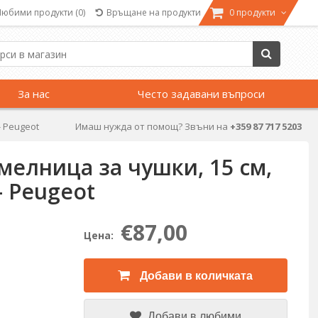
Любими продукти
(0)
Връщане на продукти
0 продукти
За нас
Често задавани въпроси
- Peugeot
Имаш нужда от помощ? Звъни на
+359 87 717 5203
мелница за чушки, 15 см,
 - Peugeot
€87,00
Цена:
Добави в количката
Добави в любими