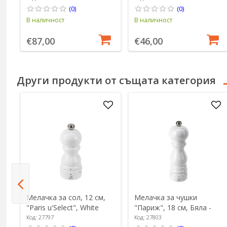
(0)
(0)
В наличност
В наличност
€87,00
€46,00
Други продукти от същата категория
Мелачка за сол, 12 см,
Мелачка за чушки
"Paris u'Select", White
"Париж", 18 см, Бяла -
Lacquered - Peugeot
Peugeot
Код: 27797
Код: 27803