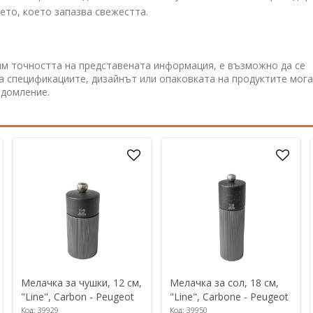
шето, което запазва свежестта.
им точността на представената информация, е възможно да се
 а спецификациите, дизайнът или опаковката на продуктите мога
едомление.
Мелачка за чушки, 12 см,
Мелачка за сол, 18 см,
"Line", Carbon - Peugeot
"Line", Carbone - Peugeot
Код: 39929
Код: 39950