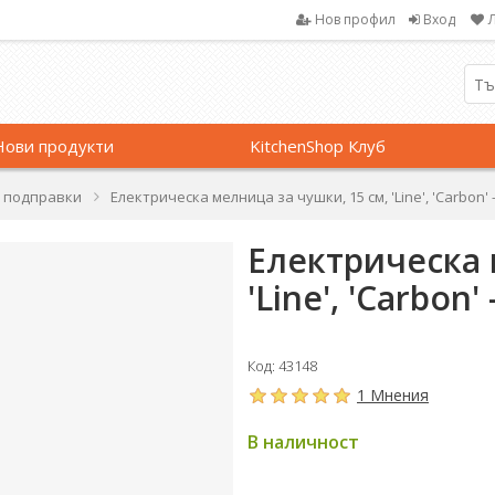
Нов профил
Вход
Нови продукти
KitchenShop Клуб
 подправки
Електрическа мелница за чушки, 15 см, 'Line', 'Carbon' 
Електрическа 
'Line', 'Carbon'
Код: 43148
1 Мнения
В наличност