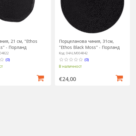
ния, 21 см, "Ethos
Порцеланова чиния, 31см,
s" - Порланд
"Ethos Black Moss" - Порланд
04822
Код: 04ALM004842
(0)
(0)
ст
В наличност
€24,00