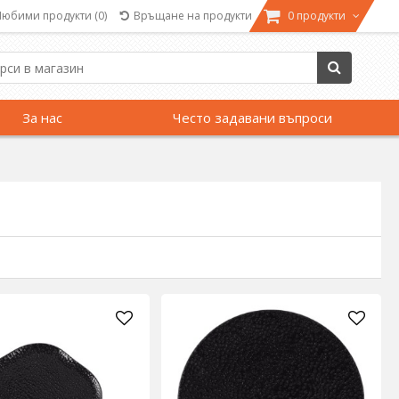
Любими продукти
(0)
Връщане на продукти
0 продукти
За нас
Често задавани въпроси