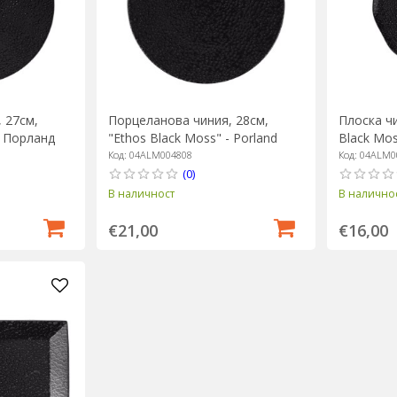
 27см,
Порцеланова чиния, 28см,
Плоска чи
- Порланд
"Ethos Black Moss" - Porland
Black Mos
Код: 04ALM004808
Код: 04ALM0
(0)
В наличност
В налично
€21,00
€16,00