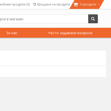
Любими продукти
(0)
Връщане на продукти
0 продукти
За нас
Често задавани въпроси