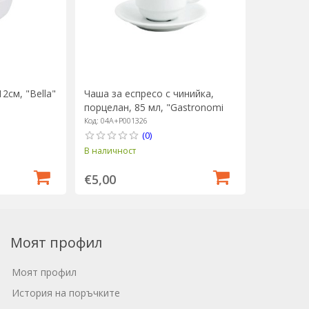
2см, "Bella"
Чаша за еспресо с чинийка,
порцелан, 85 мл, "Gastronomi
Bella" - Porland
Код: 04A+P001326
(0)
В наличност
€5,00
Моят профил
Моят профил
История на поръчките