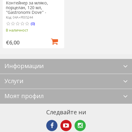
Контейнер за мляко,
порцелан, 120 мл,
"Gastronomi Dove" -
Porland
Код: 04A+P005244
(0)
В наличност
€6,00
Информации
Услуги
Моят профил
Следвайте ни