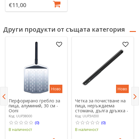
€11,00
Други продукти от същата категория
Ново
Ново
Перфорирано гребло за
Четка за почистване на
пица, алуминий, 30 см -
пица, неръждаема
Ooni
стомана, дълга дръжка -
Ooni
Код: UUP38000
Код: UUP3AE00
(0)
(0)
В наличност
В наличност