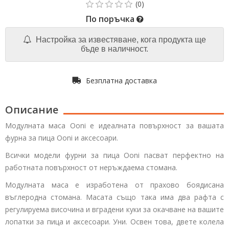
По поръчка
Настройка за известяване, кога продукта ще
бъде в наличност.
Безплатна доставка
Описание
Модулната маса Ooni е идеалната повърхност за вашата
фурна за пица Ooni и аксесоари.
Всички модели фурни за пица Ooni пасват перфектно на
работната повърхност от неръждаема стомана.
Модулната маса е изработена от прахово боядисана
въглеродна стомана. Масата също така има два рафта с
регулируема височина и вградени куки за окачване на вашите
лопатки за пица и аксесоари. Уни. Освен това, двете колела