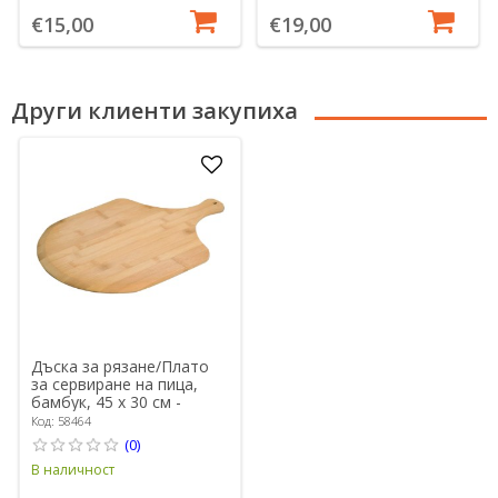
€15,00
€19,00
Други клиенти закупиха
Дъска за рязане/Плато
за сервиране на пица,
бамбук, 45 х 30 см -
Кеспер
Код: 58464
(0)
В наличност