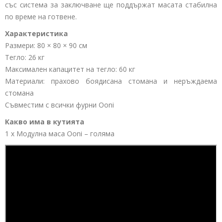
със система за заключване ще поддържат масата стабилна
по време на готвене.
Характеристика
Размери: 80 × 80 × 90 см
Тегло: 26 кг
Максимален капацитет на тегло: 60 кг
Материали: прахово боядисана стомана и неръждаема
стомана
Съвместим с всички фурни Ooni
Какво има в кутията
1 x Модулна маса Ooni – голяма