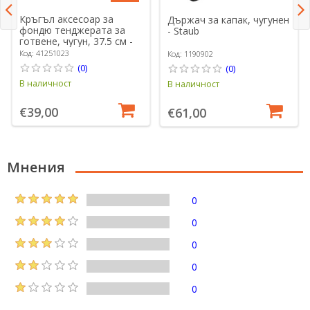
Кръгъл аксесоар за
Държач за капак, чугунен
фондю тенджерата за
- Staub
готвене, чугун, 37.5 см -
Staub
Код: 41251023
Код: 1190902
(0)
(0)
В наличност
В наличност
€39,00
€61,00
Мнения
0
0
0
0
0