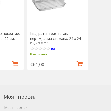
о покритие,
Квадратен грил тиган,
, 20 см,
неръждаема стомана, 24 х 24
см, "Joy Plus" - Zwilling
Код: 40996024
(0)
В наличност
€61,00
Моят профил
Моят профил