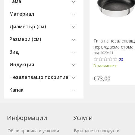
Гама
Материал
Диаметър (см)
Размери (см)
Тиган с незалепващ
неръждаема стомана
Вид
"Joy Plus" - Zwilling
Код: 1029411
(0)
Индукция
В наличност
Незалепващо покритие
€73,00
Капак
Информации
Услуги
Общи правила и условия
Връщане на продукти