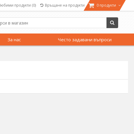
Любими продукти
(0)
Връщане на продукти
0 продукти
За нас
Често задавани въпроси