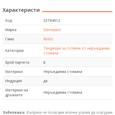
Характеристи
Код
SET84012
Марка
Demeyere
Гама
Resto
Тенджери за готвене от неръждаема
Категория
стомана
Брой парчета
8
Материал
Неръждаема стомана
Индукция
да
Материал на
Неръждаема стомана
дръжките
Забележка:
Въпреки че полагаме всички усилия да осигурим