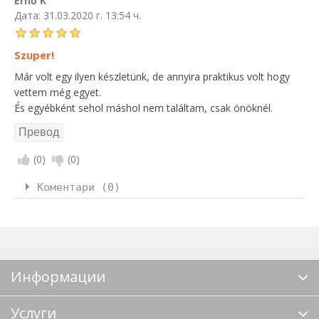
Ernő K
Дата:
31.03.2020 г. 13:54 ч.
Szuper!
Már volt egy ilyen készletünk, de annyira praktikus volt hogy
vettem még egyet.
És egyébként sehol máshol nem találtam, csak önöknél.
(
0
)
(
0
)
Коментари (0)
Информации
Услуги