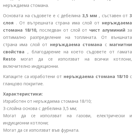
неръждаема стомана.
Основата на съдовете е с дебелина
3,5
мм
,
съставен от
3
слоя
. От вътрешната страна има слой от
неръждаема
стомана 18/10,
последван от слой от
чист
алуминий
за
оптимално разпределение на топлината. От външната
страна има слой от
неръждаема стомана
с
магнитни
свойства
, благодарение на което съдовете от гамата
Resto
могат да се използват на всички котлони,
включително индукционни.
Капаците са изработени от
неръждаема стомана 18/10
с
гланцово покритие.
Характеристики:
Изработен от неръждаема стомана 18/10;
3-слойна основа с дебелина 3,5 мм;
Могат да се използват на газови, електрически и
индукционни котлони;
Могат да се използват във фурната.