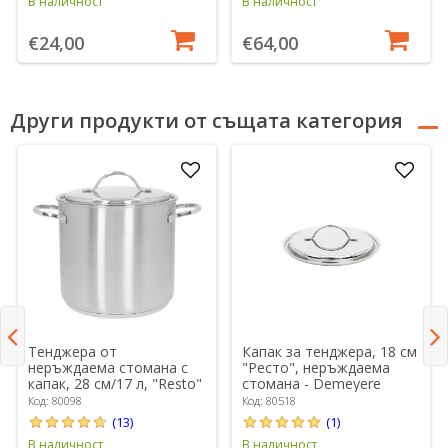
В наличност
В наличност
€24,00
€64,00
Други продукти от същата категория
Тенджера от
Капак за тенджера, 18 см
неръждаема стомана с
"Ресто", неръждаема
капак, 28 см/17 л, "Resto"
стомана - Demeyere
- Demeyere
Код: 80098
Код: 80518
(13)
(1)
В наличност
В наличност