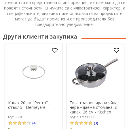
точността на представената информация, е възможно да се
появят неточности. Снимките са с илюстративен характер, а
спецификациите, дизайнът или опаковката на продуктите
могат да бъдат променени от производителя без
предварително уведомление.
Други клиенти закупиха
Капак 20 см "Ресто",
Тиган за поширани яйца,
стъкло - Demeyere
неръждаема стомана, с
капак, 26 см - Kitchen
Craft
Код: 6520
Код: KCCVPOACH6
(4)
(3)