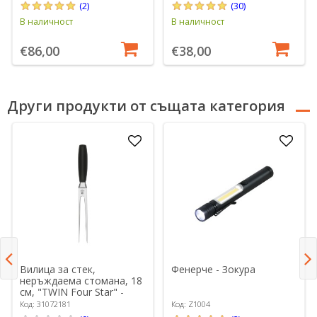
(2)
(30)
В наличност
В наличност
€86,00
€38,00
Други продукти от същата категория
Вилица за стек,
Фенерче - Зокура
неръждаема стомана, 18
см, "TWIN Four Star" -
Zwilling
Код: 31072181
Код: Z1004