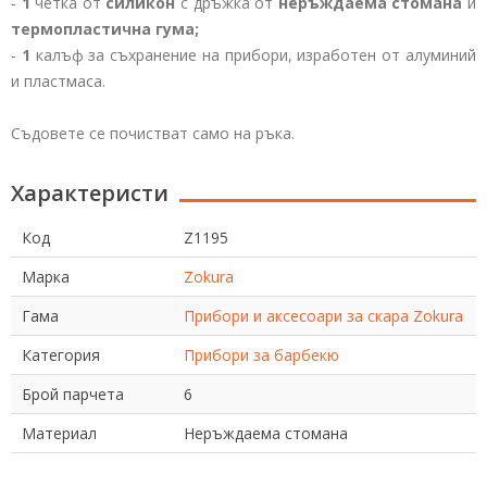
-
1
четка от
силикон
с дръжка от
неръждаема стомана
и
термопластична гума;
-
1
калъф за съхранение на прибори, изработен от алуминий
и пластмаса.
Съдовете се почистват само на ръка.
Характеристи
Код
Z1195
Марка
Zokura
Гама
Прибори и аксесоари за скара Zokura
Категория
Прибори за барбекю
Брой парчета
6
Материал
Неръждаема стомана