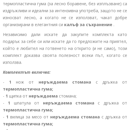
термопластична гума (за лесно боравене, без изплъзване) са
издръжливи и идеални за интензивна употреба, защото не се
износват лесно, а когато не се използват, чакат добре
организирани в елегантния си
калъф
за съхранение
.
Независимо дали искате да закупите комплекта като
подарък за себе си или искате да го предложите на приятел,
който е любител на готвенето на открито (и не само), този
комплект доказва своята полезност всеки път, когато се
използва.
Комплектът включва:
-
1
нож от
неръждаема стомана
с дръжка от
термопластична гума;
-
1
щипка от
неръждаема
стомана;
-
1
шпатула от
неръждаема стомана
с дръжка от
термопластична гума;
-
1
вилица за месо от
неръждаема стомана
с дръжка от
термопластична гума;