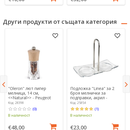
Други продукти от същата категория
"Oleron" лют пипер
Подложка "Linea" за 2
мелница, 14 см,
броя мелнички за
<<Natural>> - Peugeot
подправки, акрил -
Peugeot
Код: 28398
Код: 25854
(0)
(1)
В наличност
В наличност
€48,00
€23,00