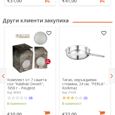
€31,00
€41,00
Други клиенти закупиха
Комплект от 7 сашета
Тиган, неръждаема
сол "Kalahari Desert",
стомана, 24 см, "PERLA" -
7x50 г - Peugeot
Korkmaz
Код: 46965
Код: A1659
(0)
(2)
В наличност
В наличност
€10,00
€32,00