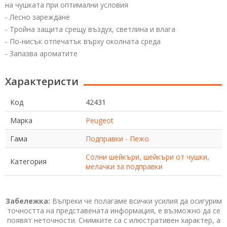
на чушката при оптимални условия
- Лесно зареждане
- Тройна защита срещу въздух, светлина и влага
- По-нисък отпечатък върху околната среда
- Запазва ароматите
Характеристи
Код
42431
Марка
Peugeot
Гама
Подправки - Пежо
Солни шейкъри, шейкъри от чушки,
Категория
мелачки за подправки
Забележка:
Въпреки че полагаме всички усилия да осигурим
точността на представената информация, е възможно да се
появят неточности. Снимките са с илюстративен характер, а