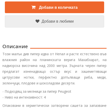
Добави в количката
Добави в любими
Описание
Този малък див пипер идва от Непал и расте естествено във
влажния район на планинската верига Махабхарат, на
надморска височина над 2000 метра. Зърната черен пипер
предлагат изненадващо остър вкус и зашеметяващи
цитрусови нотки, перфектно допълващи риба, миди,
зеленчуци, плодове и шоколадови десерти.
- Подходящ за мелници за пипер Peugeot
- Ниво на интензивност: 4
Опаковани в херметически затворени сашета за запазване