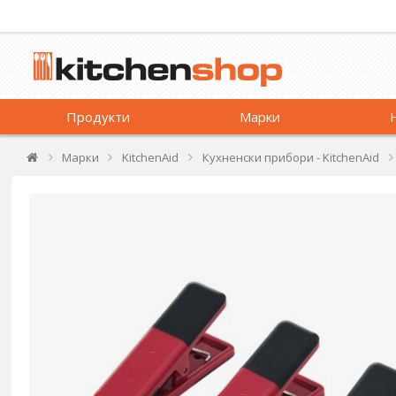
Продукти
Марки
Марки
KitchenAid
Кухненски прибори - KitchenAid