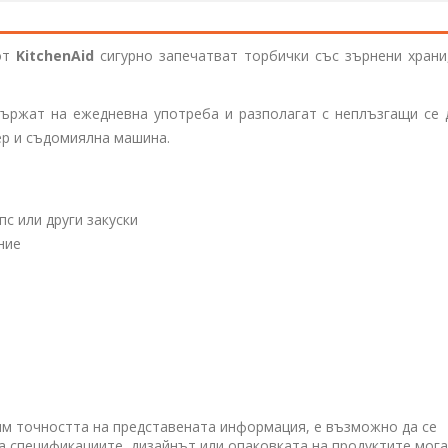
 от
KitchenAid
сигурно запечатват торбички със зърнени храни
държат на ежедневна употреба и разполагат с неплъзгащи се 
ер и съдомиялна машина.
пс или други закуски
ние
им точността на представената информация, е възможно да се
 а спецификациите, дизайнът или опаковката на продуктите мога