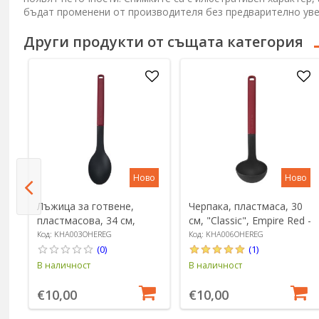
бъдат променени от производителя без предварително ув
Други продукти от същата категория
Ново
Ново
Лъжица за готвене,
Черпака, пластмаса, 30
пластмасова, 34 см,
см, "Classic", Empire Red -
"Classic", Empire Red -
KitchenAid
Код: KHA003OHEREG
Код: KHA006OHEREG
KitchenAid
(0)
(1)
В наличност
В наличност
€10,00
€10,00