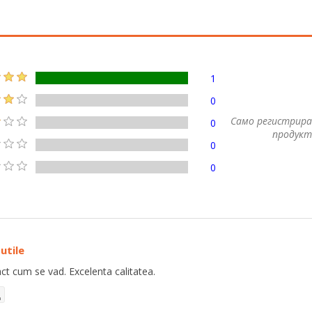
1
0
Само регистрира
0
продукт
0
0
utile
ct cum se vad. Excelenta calitatea.