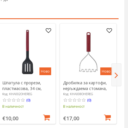
Ново
Ново
Шпатула с прорези,
Дробилка за картофи,
Т
пластмасова, 34 см,
неръждаема стомана,
н
"Classic", Empire Red -
25.5 см, "Classic", Empire
см
Код: KHA002OHEREG
Код: KHA008OHEREG
Ко
KitchenAid
Red - KitchenAid
Ki
(0)
(0)
В наличност
В наличност
В 
€10,00
€17,00
€