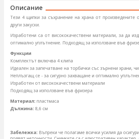
Описание
Тези 4 щипки за съхранение на храна от произведените
други закуски.
Изработени са от висококачествени материали, за да из
оптимално уплътнение. Подходящ за използване във фриз
Функции
Комплектът включва 4 клипа
Идеален за запечатване на торбички със зърнени храни, чи
Неплъзгащ се - за сигурно захващане и оптимално уплътне
Изработен от висококачествени материали
Подходящ за използване във фризера
Материал:
пластмаса
Дължина:
8,6 см
Забележка:
Въпреки че полагаме всички усилия да осигур
появят неточности. Снимките са с илюстративен характер,