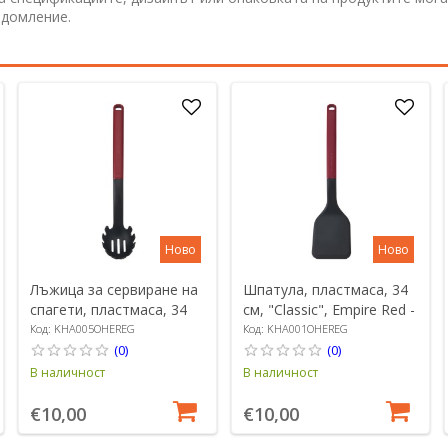
едомление.
Ново
Ново
Лъжица за сервиране на
Шпатула, пластмаса, 34
спагети, пластмаса, 34
см, "Classic", Empire Red -
см, "Classic", Empire Red -
KitchenAid
Код: KHA005OHEREG
Код: KHA001OHEREG
KitchenAid
(0)
(0)
В наличност
В наличност
€10,00
€10,00