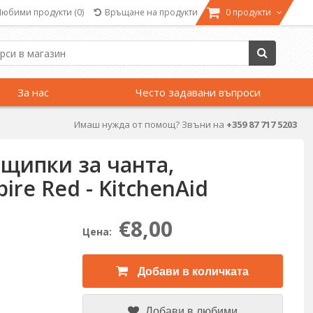
Любими продукти
(0)
Връщане на продукти
0 продукти
За нас
Често задавани въпроси
Имаш нужда от помощ? Звъни на
+359 87 717 5203
 щипки за чанта,
ire Red - KitchenAid
€8,00
Цена:
Добави в количката
Добави в любими