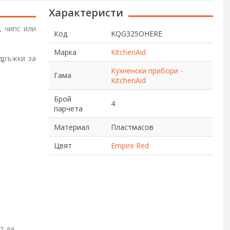
Характеристи
, чипс или
Код
KQG325OHERE
Марка
KitchenAid
дръжки за
Кухненски прибори -
Гама
KitchenAid
Брой
4
парчета
Материал
Пластмасов
Цвят
Empire Red
т да