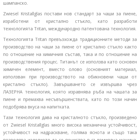
шампанско.
Zwiesel Kristallglas
постави нов стандарт за чаши за пиене,
изработени от кристално стъкло, като разработи
технологията Tritan, международно патентована технология.
Технологията Tritan превъзхожда традиционните методи за
производство на чаши за пиене от кристално стъкло както
по отношение на химичния състав, така и по отношение на
производствения процес. Титанът се използва като основен
химичен елемент, вместо олово (основният материал,
използван при производството на обикновени чаши от
кристално стъкло). Завършването се извършва чрез
ЛАЗЕРНА технология, която изравнява ръба на чашата за
пиене и премахва несъвършенствата, като по този начин
подобрява вкуса на напитката.
Тази технология дава на кристалното стъкло, произведено
от
Zwiesel Kristallglas
много висока механична устойчивост,
устойчивост на надраскване, голяма яснота и също така
позволява изделието да се почиства в съдомиялна машина.