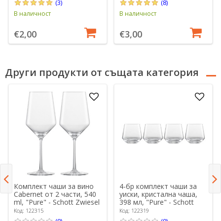
(3)
(8)
В наличност
В наличност
€2,00
€3,00
Други продукти от същата категория
Комплект чаши за вино
4-бр комплект чаши за
Cabernet от 2 части, 540
уиски, кристална чаша,
ml, "Pure" - Schott Zwiesel
398 мл, "Pure" - Schott
Zwiesel
Код: 122315
Код: 122319
(0)
(0)