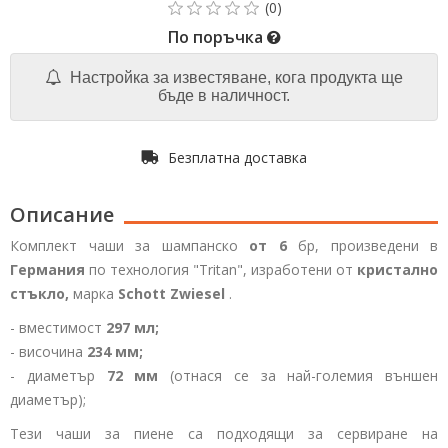
По поръчка
Настройка за известяване, кога продукта ще
бъде в наличност.
Безплатна доставка
Описание
Комплект чаши за шампанско
от 6
бр, произведени в
Германия
по технология "Tritan", изработени от
кристално
стъкло,
марка
Schott Zwiesel
.
- вместимост
297 мл;
- височина
234 мм;
- диаметър
72 мм
(отнася се за най-големия външен
диаметър);
Тези чаши за пиене са подходящи за сервиране на