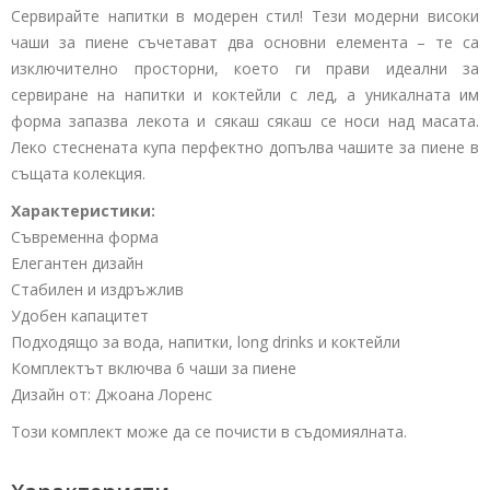
Сервирайте напитки в модерен стил! Тези модерни високи
чаши за пиене съчетават два основни елемента – те са
изключително просторни, което ги прави идеални за
сервиране на напитки и коктейли с лед, а уникалната им
форма запазва лекота и сякаш сякаш се носи над масата.
Леко стеснената купа перфектно допълва чашите за пиене в
същата колекция.
Характеристики:
Съвременна форма
Елегантен дизайн
Стабилен и издръжлив
Удобен капацитет
Подходящо за вода, напитки,
long drinks
и коктейли
Комплектът включва 6 чаши за пиене
Дизайн от: Джоана Лоренс
Този комплект може да се почисти в съдомиялната.