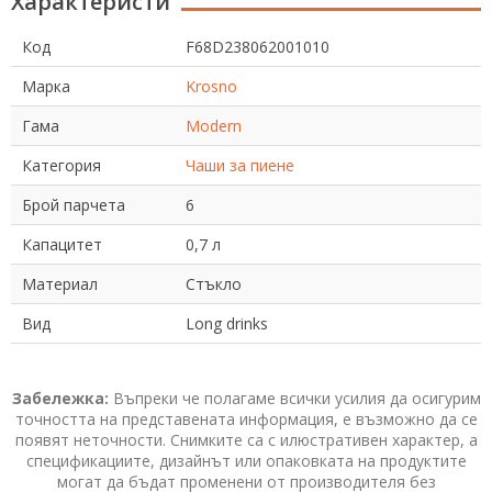
Характеристи
Код
F68D238062001010
Марка
Krosno
Гама
Modern
Категория
Чаши за пиене
Брой парчета
6
Капацитет
0,7 л
Материал
Стъкло
Вид
Long drinks
Забележка:
Въпреки че полагаме всички усилия да осигурим
точността на представената информация, е възможно да се
появят неточности. Снимките са с илюстративен характер, а
спецификациите, дизайнът или опаковката на продуктите
могат да бъдат променени от производителя без