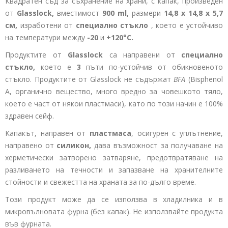
Квадратен съд за съхранение на храни, с капак, произведен
от
Glasslock,
вместимост
900 ml,
размери
14,8 x
14,8
x 5,7
см,
изработени от
специално стъкло
, което е устойчиво
на температури между
-20
и
+120°C.
Продуктите от
Glasslock
са направени от
специално
стъкло,
което е
3
пъти по-устойчив от обикновеното
стъкло. Продуктите от Glasslock не съдържат
BFA
(Bisphenol
A, органично вещество, много вредно за човешкото тяло,
което е част от някои пластмаси), като по този начин е 100%
здравен сейф.
Капакът, направен от
пластмаса
, осигурен с уплътнение,
направено от
силикон,
дава възможност за получаване на
херметически затворено затваряне, предотвратяване на
разливането на течности и запазване на хранителните
стойности и свежестта на храната за по-дълго време.
Този продукт може да се използва в хладилника и в
микровълновата фурна (без капак). Не използвайте продукта
във фурната.