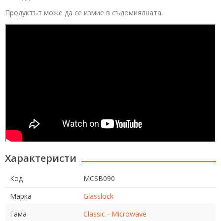
Продуктът може да се измие в съдомиялната.
Характеристи
Код
MCSB090
Марка
Glasslock
Гама
Classic - Microwave