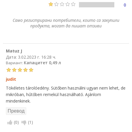
0
Само регистрирани потребители, които са закупили
продукта, могат да пишат отзиви
Matuz J
Дата:
3.02.2023 г. 16:28 ч.
Капацитет 0,49 л
Вариант:
judit
Tökéletes tárolóedény. Sütőben használni ugyan nem lehet, de
mikróban, hűtőben remekül használható. Ajánlom
mindenkinek.
(
0
)
(
1
)