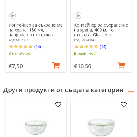
Контейнер за съхранение
Контейнер за съхранение
на храна, 150 мл,
на храна, 400 мл, от
направен от стъкло -
стъкло - Glasslock
Glasslock
Код: MCRB015
Код: MCRB040
(14)
(14)
В наличност
В наличност
€7,50
€10,50
Други продукти от същата категория