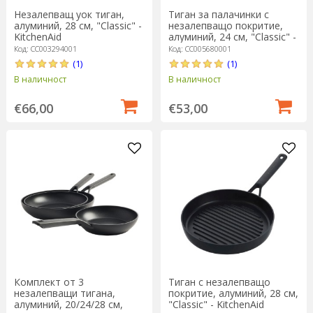
Незалепващ уок тиган,
Тиган за палачинки с
алуминий, 28 см, "Classic" -
незалепващо покритие,
KitchenAid
алуминий, 24 см, "Classic" -
KitchenAid
Код: CC003294001
Код: CC005680001
(1)
(1)
В наличност
В наличност
€66,00
€53,00
Комплект от 3
Тиган с незалепващо
незалепващи тигана,
покритие, алуминий, 28 см,
алуминий, 20/24/28 см,
"Classic" - KitchenAid