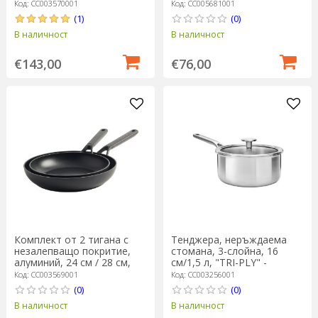
"Classic" - KitchenAid
Код: CC003570001
Код: CC005681001
(1)
(0)
В наличност
В наличност
€143,00
€76,00
Комплект от 2 тигана с
Тенджера, неръждаема
незалепващо покритие,
стомана, 3-слойна, 16
алуминий, 24 см / 28 см,
см/1,5 л, "TRI-PLY" -
"Classic" - KitchenAid
KitchenAid
Код: CC003569001
Код: CC003256001
(0)
(0)
В наличност
В наличност