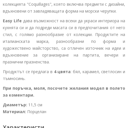
колекцията "Coquillages", която включва предмети с дизайни,
вдъхновени от завладяващата форма на морски черупки.
Easy Life
дава възможност на всеки да украси интериора на
кухнята си и да подреди масата си в предпочитания от него
стил, с голямо разнообразие от колекции. Продуктите на
италианската марка, разнообразни по форма и
художествено майсторство, са отличен източник на идеи и
вдъхновение за организиране на партита, вечери и
празнични празненства.
Продуктът се предлага в
4 цвята
: бял, карамел, светлосин и
тъмносинь.
При поръчка, моля, посочете желания модел в полето
за коментари.
Диаметър:
11,5 см
Материал:
Порцелан
Характеристи