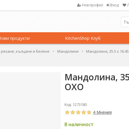
Нов профил
Вход
Нови продукти
KitchenShop Клуб
 рязане, кълцане и белене
Мандолини
Мандолина, 35.5 x 16.45
Мандолина, 35.
OXO
Код: 1273180
4 Мнения
В наличност