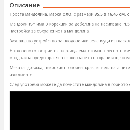
Описание
Проста мандолина, марка
OXO,
с размери
35,5 x 16,45 см,
с
Мандолинът има 3 корекции за дебелина на насипване:
1,
настройка за съхранение на мандолина.
Захващащо устройство за плодове или зеленчуци изтласква
Наклоненото острие от неръждаема стомана лесно насич
мандолина предотвратяват залепването на храни и ще пом
Меката дръжка, широкият опорен крак и неплъзгащите
използвате.
След употреба можете да почистите мандолина в горното 