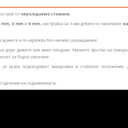
 острие от
неръждаема стомана.
5 mm,
3 mm
и
6 mm,
настройка за 3-мм дебелото насипване
н
 храните и ги нарязква без никакво разхищаване.
а дори домати или меки плодове. Малките врътки на повърх
огнат за бързо насичане.
 се крака подсигуряват мандолина в стабилно положение, 
отделение на съдомиялната.