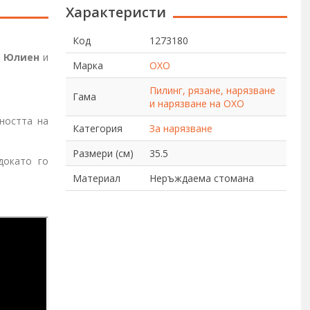
Характеристи
Код
1273180
а Юлиен
и
Марка
OXO
Пилинг, рязане, нарязване
Гама
и нарязване на OXO
ността на
Категория
За нарязване
Размери (см)
35.5
докато го
Материал
Неръждаема стомана