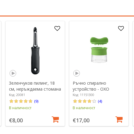
Зеленчуков пилинг, 18
Ръчно спирално
см, неръждаема стомана
устройство - OXO
- OXO
Код: 20081
Код: 11151300
(9)
(4)
В наличност
В наличност
€8,00
€17,00