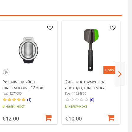
Ново
Резачка за яйца,
2-в-1 инструмент за
М
пластмасова, "Good
авокадо, пластмаса,
р
Grips" - OXO
"Good Grips" - OXO
ст
Код: 1271080
Код: 11324800
Ко
O
(1)
(0)
В наличност
В наличност
В 
€12,00
€10,00
€