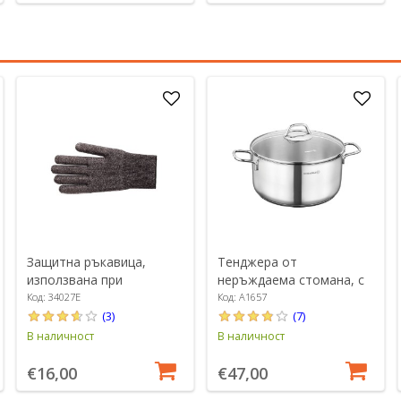
Защитна ръкавица,
Тенджера от
използвана при
неръждаема стомана, с
настъргване - Microplane
капак, 24 см / 5,5 л,
Код: 34027E
Код: A1657
"Перла" - Коркмаз
(3)
(7)
В наличност
В наличност
€16,00
€47,00