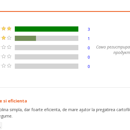
3
1
Само регистрира
0
продукт
0
0
e si eficienta
ina simpla, dar foarte eficienta, de mare ajutor la pregatirea cartofilor 
legume.