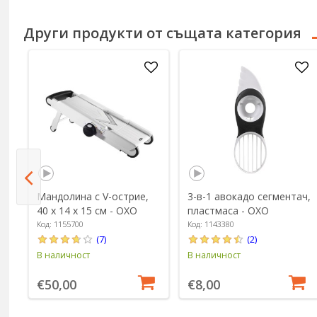
Други продукти от същата категория
Мандолина с V-острие,
3-в-1 авокадо сегментач,
40 x 14 x 15 см - OXO
пластмаса - OXO
Код: 1155700
Код: 1143380
(7)
(2)
В наличност
В наличност
€50,00
€8,00