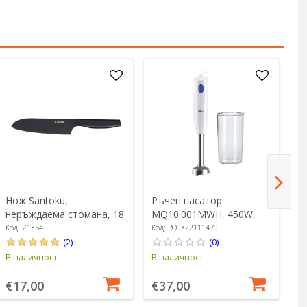
Нож Santoku,
Ръчен пасатор
Н
неръждаема стомана, 18
MQ10.001MWH, 450W,
н
см - Zokura
"MultiQuick 1", бял -
с
Код: Z1354
Код: RO0X22111470
Ко
Braun
(2)
(0)
В наличност
В наличност
В 
€17,00
€37,00
€