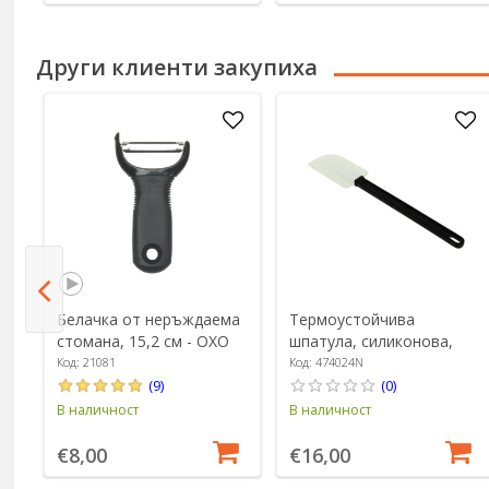
Други клиенти закупиха
о
Белачка от неръждаема
Термоустойчива
26
стомана, 15,2 см - OXO
шпатула, силиконова,
27,5 см - de Buyer
Код: 21081
Код: 474024N
(9)
(0)
В наличност
В наличност
€8,00
€16,00