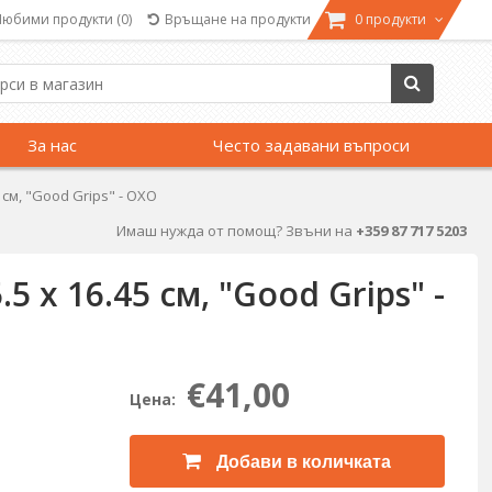
Любими продукти
(0)
Връщане на продукти
0 продукти
За нас
Често задавани въпроси
 см, "Good Grips" - OXO
Имаш нужда от помощ? Звъни на
+359 87 717 5203
5 x 16.45 см, "Good Grips" -
€41,00
Цена:
Добави в количката