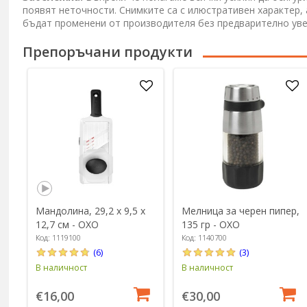
появят неточности. Снимките са с илюстративен характер,
бъдат променени от производителя без предварително ув
Препоръчани продукти
Мандолина, 29,2 x 9,5 x
Мелница за черен пипер,
12,7 см - OXO
135 гр - OXO
Код: 1119100
Код: 1140700
(6)
(3)
В наличност
В наличност
€16,00
€30,00