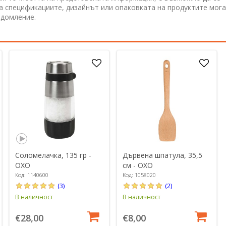
 а спецификациите, дизайнът или опаковката на продуктите мога
едомление.
Соломелачка, 135 гр -
Дървена шпатула, 35,5
OXO
см - OXO
Код: 1140600
Код: 1058020
(3)
(2)
В наличност
В наличност
€28,00
€8,00