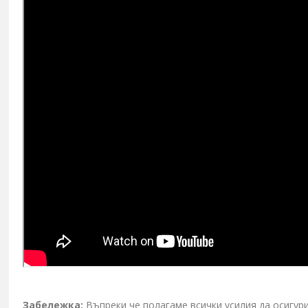
Забележка:
Въпреки че полагаме всички усилия да осигур