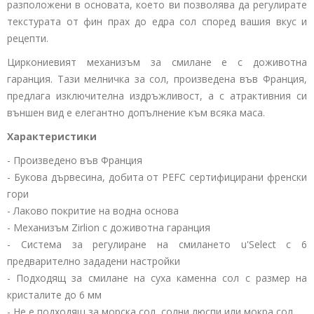
разположени в основата, което ви позволява да регулирате
текстурата от фин прах до едра сол според вашия вкус и
рецепти.
Циркониевият механизъм за смилане е с доживотна
гаранция. Тази мелничка за сол, произведена във Франция,
предлага изключителна издръжливост, а с атрактивния си
външен вид е елегантно допълнение към всяка маса.
Характеристики
- Произведено във Франция
- Букова дървесина, добита от PEFC сертифицирани френски
гори
- Лаково покритие на водна основа
- Механизъм Zirlion с доживотна гаранция
- Система за регулиране на смилането u'Select с 6
предварително зададени настройки
- Подходящ за смилане на суха каменна сол с размер на
кристалите до 6 мм
- Не е подходящ за морска сол, солни люспи или мокра сол