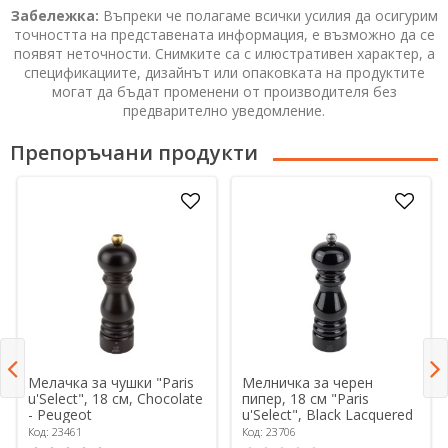
Забележка:
Въпреки че полагаме всички усилия да осигурим
точността на представената информация, е възможно да се
появят неточности. Снимките са с илюстративен характер, а
спецификациите, дизайнът или опаковката на продуктите
могат да бъдат променени от производителя без
предварително уведомление.
Препоръчани продукти
Мелачка за чушки "Paris
Мелничка за черен
u'Select", 18 см, Chocolate
пипер, 18 см "Paris
- Peugeot
u'Select", Black Lacquered
- Peugeot
Код: 23461
Код: 23706