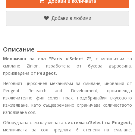
Добави в количката
Добави в любими
Описание
Мелничка за сол "Paris u'Select Z",
с механизъм за
смилане Zirlion, изработена от букова дървесина,
произведена от
Peugeot.
Неговият циркониев механизъм за смилане, иновация от
Peugeot Research and Development, произвежда
изключително фин солен прах, подобрявайки вкусовото
изживяване, като същевременно ограничава количеството
използвана сол.
Оборудвана с ексклузивната
система u'Select на Peugeot,
мелничката за сол предлага 6 степени на смилане,