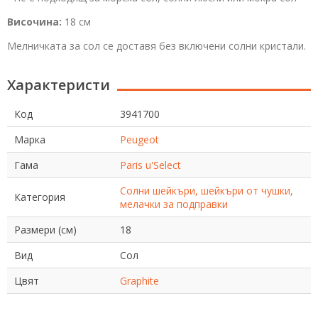
Височина:
18 см
Мелничката за сол се доставя без включени солни кристали.
Характеристи
Код
3941700
Марка
Peugeot
Гама
Paris u'Select
Солни шейкъри, шейкъри от чушки,
Категория
мелачки за подправки
Размери (см)
18
Вид
Сол
Цвят
Graphite