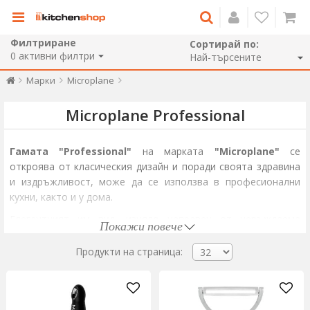
Филтриране
Сортирай по:
0
активни филтри
Марки
Microplane
Microplane Professional
Гамата "Professional"
на марката
"Microplane"
се
откроява от класическия дизайн и поради своята здравина
и издръжливост, може да се използва в професионални
кухни, както и у дома.
Елегантният им вид, изцяло направен от неръждаема
Покажи повече
стомана, ще ви помогне да получите желаната текстура на
храната, като остриетата са остри и професионални.
Продукти на страница: