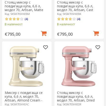
Стоящ миксер с
Стоящ миксер с
повдигаща купа, 6,6 л,
повдигаща купа, 6,6 л,
модел 70, Artisan, Matte
модел 70, Artisan, Cast
Black - KitchenAid
Iron- KitchenAid
Код: 5KSM70SHXEBM
Код: 5KSM70SHXEBK
(4)
(4)
В наличност
В наличност
€795,00
€795,00
Миксер с повдигаща се
Стоящ миксер с
купа, 6,6 л, модел 70,
повдигаща купа, 6,6 л,
Artisan, Almond Cream -
модел 70, Artisan, Dried
KitchenAid
Rose - KitchenAid
Код: 5KSM70SHXEAC
Код: 5KSM70SHXEDR