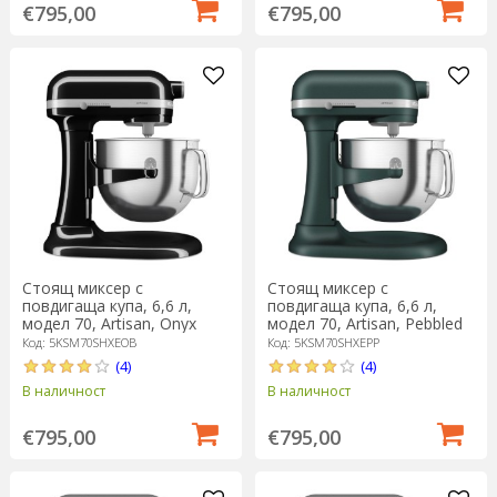
€795,00
€795,00
Стоящ миксер с
Стоящ миксер с
повдигаща купа, 6,6 л,
повдигаща купа, 6,6 л,
модел 70, Artisan, Onyx
модел 70, Artisan, Pebbled
Black - KitchenAid
Palm - KitchenAid
Код: 5KSM70SHXEOB
Код: 5KSM70SHXEPP
(4)
(4)
В наличност
В наличност
€795,00
€795,00