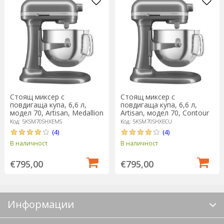
Стоящ миксер с
Стоящ миксер с
повдигаща купа, 6,6 л,
повдигаща купа, 6,6 л,
модел 70, Artisan, Medallion
Artisan, модел 70, Contour
Silver - KitchenAid
Silver - KitchenAid
Код: 5KSM70SHXEMS
Код: 5KSM70SHXECU
(4)
(4)
В наличност
В наличност
€795,00
€795,00
Информации