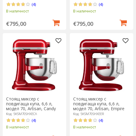
(4)
(4)
В наличност
В наличност
€795,00
€795,00
Стоящ миксер с
Стоящ миксер с
повдигаща купа, 6,6 л,
повдигаща купа, 6,6 л,
модел 70, Artisan, Candy
модел 70, Artisan, Empire
Apple - KitchenAid
Red - KitchenAid
Код: 5KSM70SHXECA
Код: 5KSM70SHXEER
(4)
(4)
В наличност
В наличност