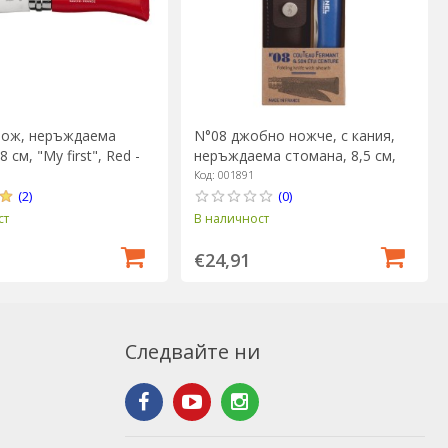
ож, неръждаема
N°08 джобно ножче, с кания,
 см, "My first", Red -
неръждаема стомана, 8,5 см,
"My first", Blue - Opinel
Код: 001891
(2)
(0)
ст
В наличност
€24,91
Следвайте ни