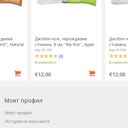
ждаема
Джобен нож, неръждаема
Джобен н
rst", Natural
стомана, 8 см, "My first", Apple -
стомана, 8
Opinel
Opinel
Код: 001700
Код: 001698
(2)
В наличност
В налично
€12,00
€12,00
Моят профил
Моят профил
История на поръчките