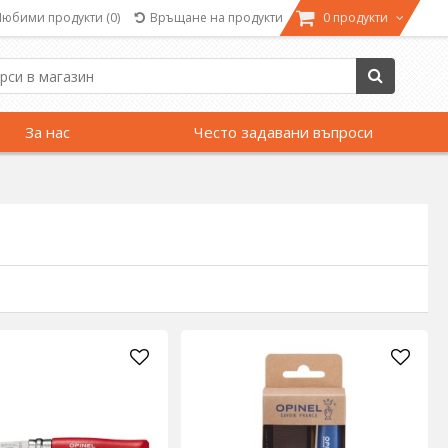
Любими продукти
(0)
Връщане на продукти
0 продукти
За нас
Често задавани въпроси