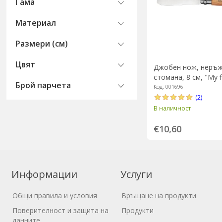
Гама
Материал
Размери (см)
Цвят
Джобен нож, неръ
стомана, 8 см, "My fi
Брой парчета
- Opinel
Код: 001696
(2)
В наличност
€10,60
Информации
Услуги
Общи правила и условия
Връщане на продукти
Поверителност и защита на
Продукти
данните