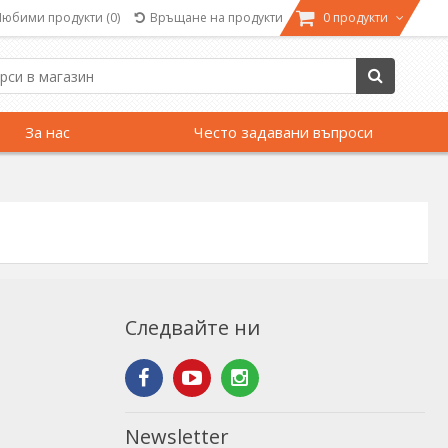
Любими продукти
(0)
Връщане на продукти
0 продукти
За нас
Често задавани въпроси
Следвайте ни
Newsletter