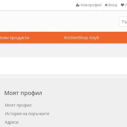
Нов профил
Вход
Нови продукти
KitchenShop Клуб
Моят профил
Моят профил
История на поръчките
Адреси