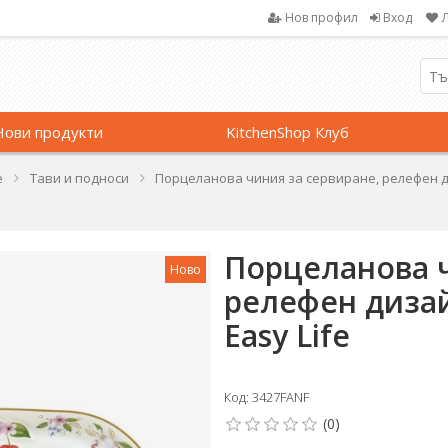
Нов профил
Вход
Нови продукти
KitchenShop Клуб
е
Тави и подноси
Порцеланова чиния за сервиране, релефен дизай
Порцеланова ч
Ново
релефен дизайн,
Easy Life
Код: 3427FANF