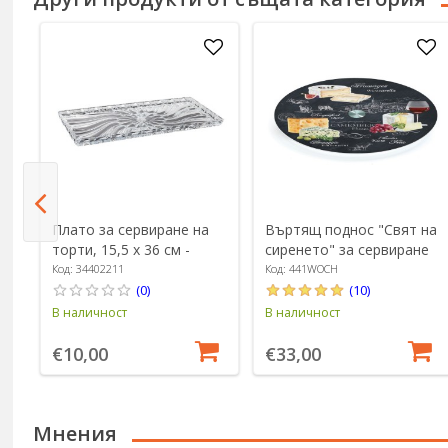
Плато за сервиране на
Въртящ поднос "Свят на
м -
торти, 15,5 x 36 см -
сиренето" за сервиране
Westmark
на сирене, 32 см - Easy
Код: 34402211
Код: 441WOCH
Life
(0)
(10)
В наличност
В наличност
€10,00
€33,00
Мнения