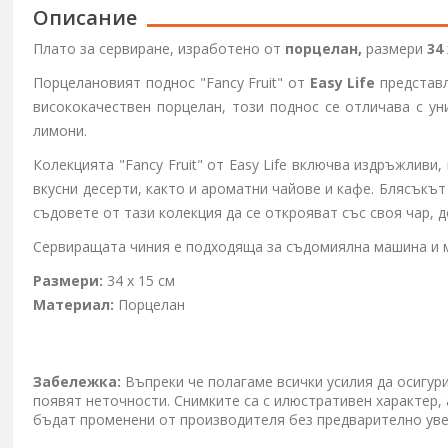
Описание
Плато за сервиране, изработено от
порцелан,
размери
34
Порцелановият поднос
"Fancy Fruit"
от
Easy Life
представл
висококачествен порцелан, този поднос се отличава с ун
лимони.
Колекцията
"Fancy Fruit"
от
Easy Life
включва издръжливи, 
вкусни десерти, както и ароматни чайове и кафе. Блясъкъ
съдовете от тази колекция да се открояват със своя чар, 
Сервиращата чиния е подходяща за съдомиялна машина и 
Размери:
34 x 15 см
Материал:
Порцелан
Забележка:
Въпреки че полагаме всички усилия да осигур
появят неточности. Снимките са с илюстративен характер,
бъдат променени от производителя без предварително ув