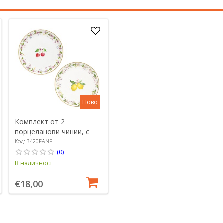
Ново
Комплект от 2
порцеланови чинии, с
релефен дизайн, 16 см,
Код: 3420FANF
"Fancy Fruit" - Easy Life
(0)
В наличност
€18,00