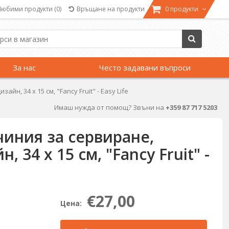
Любими продукти
(0)
Връщане на продукти
0 продукти
За нас
Често задавани въпроси
н, 34 x 15 см, "Fancy Fruit" - Easy Life
Имаш нужда от помощ? Звъни на
+359 87 717 5203
иния за сервиране,
 34 x 15 см, "Fancy Fruit" -
€27,00
Цена: