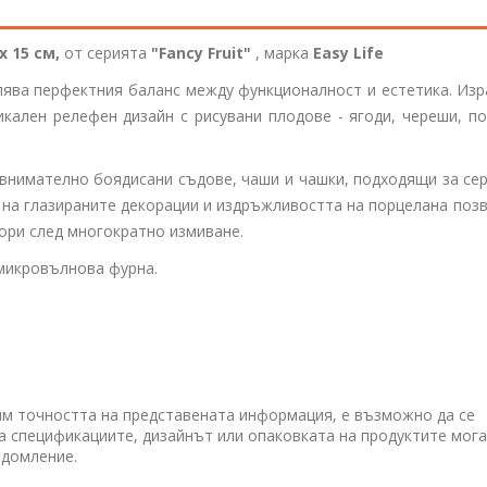
 x 15 см,
от серията
"Fancy Fruit"
, марка
Easy Life
ява перфектния баланс между функционалност и естетика. Изр
икален релефен дизайн с рисувани плодове - ягоди, череши, п
внимателно боядисани съдове, чаши и чашки, подходящи за се
т на глазираните декорации и издръжливостта на порцелана поз
дори след многократно измиване.
микровълнова фурна.
им точността на представената информация, е възможно да се
 а спецификациите, дизайнът или опаковката на продуктите мога
едомление.