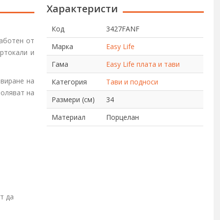
Характеристи
Код
3427FANF
аботен от
Марка
Easy Life
ортокали и
Гама
Easy Life плата и тави
рвиране на
Категория
Тави и подноси
воляват на
Размери (см)
34
Материал
Порцелан
т да