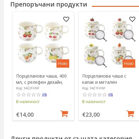
Препоръчани продукти
Ново
Ново
Порцеланова чаша, 400
Порцеланова чаша с
мл, с релефен дизайн,
капак и метален
"Fancy Fruit" - Easy Life
инфузер, релефен
Код: 3422FANF
Код: 3421FANF
дизайн, 450 мл, "Fancy
(0)
(0)
Fruit" - Easy Life
В наличност
В наличност
€14,00
€23,00
Други продукти от същата категория