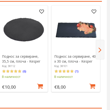
Поднос за сервиране,
Поднос за сервиране, 40
П
35,5 см, плоча - Kesper
х 30 см, плоча - Kesper
пи
K
Код: 38112
Код: 38101
Ко
(6)
(1)
В наличност
В наличност
В 
€10,00
€8,00
€