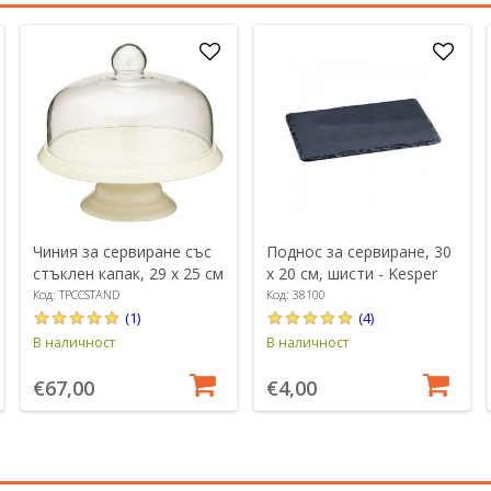
Чиния за сервиране със
Поднос за сервиране, 30
стъклен капак, 29 х 25 см
х 20 см, шисти - Kesper
- Kitchen Craft
Код: TPCCSTAND
Код: 38100
(1)
(4)
В наличност
В наличност
€67,00
€4,00