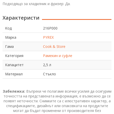
Подходящо за хладилник и фризер: Да.
Характеристи
Код
216P000
Марка
PYREX
Гама
Cook & Store
Категория
Рамекин и суфле
Капацитет
2,5 л
Материал
Стъкло
Забележка:
Въпреки че полагаме всички усилия да осигурим
точността на представената информация, е възможно да се
появят неточности. Снимките са с илюстративен характер, а
спецификациите, дизайнът или опаковката на продуктите
могат да бъдат променени от производителя без