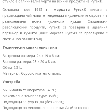
стъкло е отличителна черта на всички продукти на Pyrex®.
Основана през 1915 г.,
марката Pyrex®
винаги е
предвиждала най-новите тенденции в кухненските съдове и е
разпознавала всяка кухненска нужда. Създавайки
революционни продукти, Pyrex® се превърна в идеалния
партньор в кухнята. Днес марката Pyrex® се преоткрива с
свеж и нов външен вид!
Технически характеристики
Вътрешни размери: 24 x 19 x 8 см;
Външни размери: 28 x 20 x 8 см;
Обем: 2.5 L;
Материал: боросиликатно стъкло.
Употреба
Минимална температура: -40°C;
Максимална температура: 350°C;
Подходящи за фурна: Да (без капак);
Подходящо за микровълнова печка: Да (без капак);