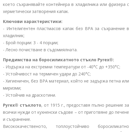
което съхранявайте контейнера в хладилника или фризера с
херметически затворения капак.
Ключови характеристики:
- Интелигентен пластмасов капак без BPA за съхранение в
хладилник;
- Брой порции: 3 - 4 порции;
- Лесно почистване в съдомиялната.
Предимства на боросиликатното стъкло Pyrex®:
- Издържа на екстремни температури от -40°C до +350°C;
- Устойчивост на термичен удари до 240°C;
- Хигиеничен, без BPA материал, който не задържа петна или
миризми;
- Устойчив на драскотини.
Pyrex® стъклото
, от 1915 г., предоставя пълно решение за
всички нужди от кухненски съдове – от приготвяне до печене
и съхранение.
Висококачественото, топлоустойчиво боросиликатно