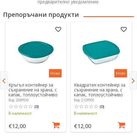
предварително уведомление.
Препоръчани продукти
Ново
Ново
Кръгъл контейнер за
Квадратен контейнер за
съхранение на храна, с
съхранение на храна, с
капак, топлоустойчиво
капак, топлоустойчиво
боросиликатно стъкло,
боросиликатно стъкло,
Код: 208P000
Код: 212P000
23 см / 2.3 л,
25 x 22 cm / 2.2 L,
(0)
(0)
"Cook&Store", син - Pyrex
"Cook&Store", син - Pyrex
В наличност
В наличност
€12,00
€12,00