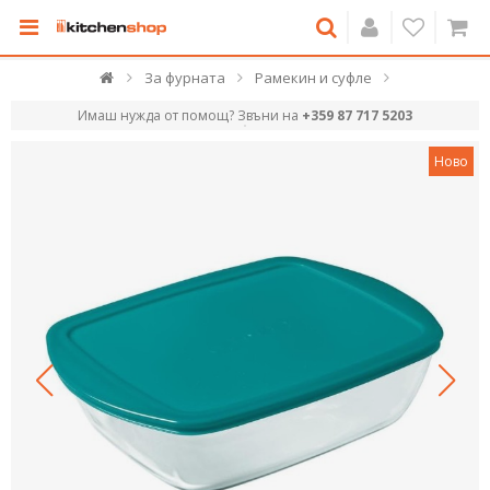
За фурната
Рамекин и суфле
Имаш нужда от помощ? Звъни на
+359 87 717 5203
Ново