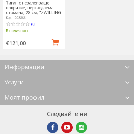
Тиган с незалепващо
покритие, неръждаема
стомана, 28 см, "ZWILLING
Pure", зелен - Zwilling
Код: 1028866
(0)
В наличност
€121,00
Информации
Услуги
Моят профил
Следвайте ни