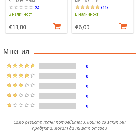
Colourworks
Код: KCBCTHERM
Код: CWICTGRN
(0)
(11)
В наличност
В наличност
€13,00
€6,00
Мнения
0
0
0
0
0
Само регистрирани потребители, които са закупили
продукта, могат да пишат отзиви