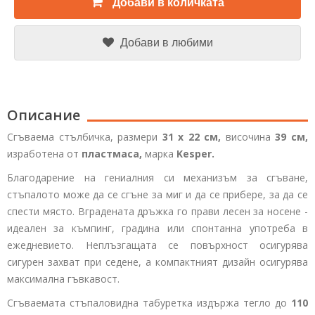
Добави в количката
Добави в любими
Описание
Сгъваема стълбичка, размери
31 x 22 см,
височина
39 см,
изработена от
пластмаса,
марка
Kesper.
Благодарение на гениалния си механизъм за сгъване,
стъпалото може да се сгъне за миг и да се прибере, за да се
спести място. Вградената дръжка го прави лесен за носене -
идеален за къмпинг, градина или спонтанна употреба в
ежедневието. Неплъзгащата се повърхност осигурява
сигурен захват при седене, а компактният дизайн осигурява
максимална гъвкавост.
Сгъваемата стъпаловидна табуретка издържа тегло до
110