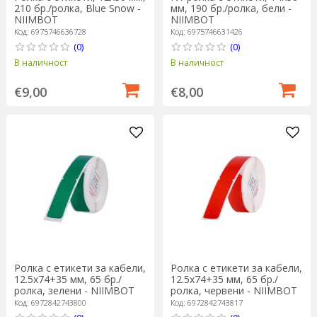
210 бр./ролка, Blue Snow -
мм, 190 бр./ролка, бели -
NIIMBOT
NIIMBOT
Код: 6975746636728
Код: 6975746631426
(0)
(0)
В наличност
В наличност
€9,00
€8,00
Ролка с етикети за кабели,
Ролка с етикети за кабели,
12.5x74+35 мм, 65 бр./
12.5x74+35 мм, 65 бр./
ролка, зелени - NIIMBOT
ролка, червени - NIIMBOT
Код: 6972842743800
Код: 6972842743817