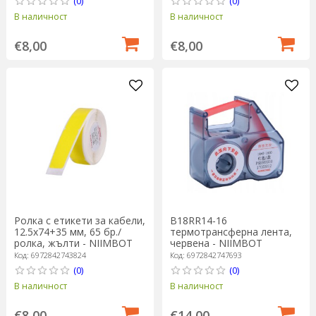
(0)
(0)
В наличност
В наличност
€8,00
€8,00
Ролка с етикети за кабели,
B18RR14-16
12.5x74+35 мм, 65 бр./
термотрансферна лента,
ролка, жълти - NIIMBOT
червена - NIIMBOT
Код: 6972842743824
Код: 6972842747693
(0)
(0)
В наличност
В наличност
€8,00
€14,00