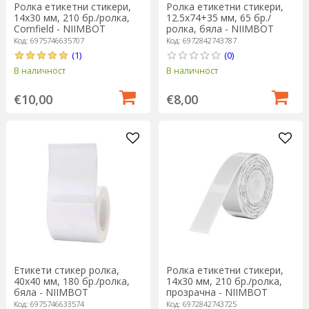
Ролка етикетни стикери,
Ролка етикетни стикери,
14х30 мм, 210 бр./ролка,
12.5x74+35 мм, 65 бр./
Cornfield - NIIMBOT
ролка, бяла - NIIMBOT
Код: 6975746635707
Код: 6972842743787
(1)
(0)
В наличност
В наличност
€10,00
€8,00
Етикети стикер ролка,
Ролка етикетни стикери,
40x40 мм, 180 бр./ролка,
14x30 мм, 210 бр./ролка,
бяла - NIIMBOT
прозрачна - NIIMBOT
Код: 6975746633574
Код: 6972842743725